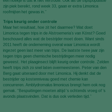
een hoekje is dat ik niet vertrouw. Ook als de tripspopulatie
zijn piek bereikt, rond week 33, gaan er extra Limonica
roofmijten het gewas in.”
Trips keurig onder controle
Maar het resultaat, hoe zit het daarmee? Wat doet
Limonica tegen trips in de Alstroemeria’s van Könst? Goed
beschouwd alles wat de bestrijder moet doen. Want sinds
2011 heeft de onderneming overal waar Limonica wordt
ingezet geen last meer van trips. De laatste twee jaar zijn
tegen trips geen chemische bestrijdingen meer nodig
geweest. Het plaaginsect blijft keurig onder controle. Zelden
heeft trips zich zo snel laten overmeesteren. Peter van den
Berg gaat uiteraard door met Limonica. Hij denkt dat de
bestrijder op kostenniveau goed met chemie kan
concurreren. Amblydromalus limonicus brengt hem ook nog
gemak. “Bespuitingen moeten altijd ‘s ochtends vroeg of ‘s
avonds plaatsvinden. Dat is dus ook verleden tijd.”