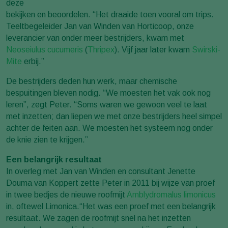
deze
bekijken en beoordelen. “Het draaide toen vooral om trips.
Teeltbegeleider Jan van Winden van Horticoop, onze
leverancier van onder meer bestrijders, kwam met
Neoseiulus cucumeris
(
Thripex
). Vijf jaar later kwam
Swirski-
Mite
erbij.”
De bestrijders deden hun werk, maar chemische
bespuitingen bleven nodig. “We moesten het vak ook nog
leren”, zegt Peter. “Soms waren we gewoon veel te laat
met inzetten; dan liepen we met onze bestrijders heel simpel
achter de feiten aan. We moesten het systeem nog onder
de knie zien te krijgen.”
Een belangrijk resultaat
In overleg met Jan van Winden en consultant Jenette
Douma van Koppert zette Peter in 2011 bij wijze van proef
in twee bedjes de nieuwe roofmijt
Amblydromalus limonicus
in, oftewel Limonica.“Het was een proef met een belangrijk
resultaat. We zagen de roofmijt snel na het inzetten