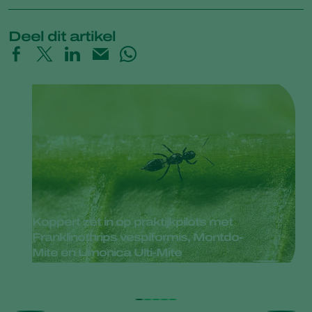
Deel dit artikel
Koppert zet in op praktijkpilots met
Franklinothrips vespiformis, Montdo-
Mite en Limonica Ulti-Mite