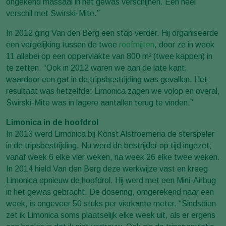
ongekend massaal in het gewas verschijnen. Een heel
verschil met Swirski-Mite.”
In 2012 ging Van den Berg een stap verder. Hij organiseerde
een vergelijking tussen de twee
roofmijten
, door ze in week
11 allebei op een oppervlakte van 800 m² (twee kappen) in
te zetten. “Ook in 2012 waren we aan de late kant,
waardoor een gat in de tripsbestrijding was gevallen. Het
resultaat was hetzelfde: Limonica zagen we volop en overal,
Swirski-Mite was in lagere aantallen terug te vinden.”
Limonica in de hoofdrol
In 2013 werd Limonica bij Könst Alstroemeria de sterspeler
in de tripsbestrijding. Nu werd de bestrijder op tijd ingezet;
vanaf week 6 elke vier weken, na week 26 elke twee weken.
In 2014 hield Van den Berg deze werkwijze vast en kreeg
Limonica opnieuw de hoofdrol. Hij werd met een Mini-Airbug
in het gewas gebracht. De dosering, omgerekend naar een
week, is ongeveer 50 stuks per vierkante meter. “Sindsdien
zet ik Limonica soms plaatselijk elke week uit, als er ergens