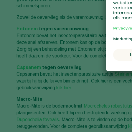
schimmelsporen.
Zowel de oevervlieg als de varenrouwmug is goed op een 
Entonem
tegen varenrouwmug
Entonem bevat het insectenparasitaire aaltje
Steinerne
deze snel afsterven. Entonem kan op de bodem en op h
Zorg bij een behandeling met Entonem altijd voor een voc
heeft daarom de voorkeur. Voor de complete gebruiksa
Capsanem
tegen oevervlieg
Capsanem bevat het insectenparasitaire aaltje
Steiner
waarbij hij bij de larven binnendringt. Ook hier is een 
gebruiksaanwijzing
klik hier.
Macro-Mite
Macro-Mite is de bodemroofmijt
Macrocheles robustulu
plaaginsecten. Ook heeft hij een bestrijdende werking 
Duponchelia fovealis
. Macro-Mite is te vinden op de bo
teruggevonden. Voor de complete gebruiksaanwijzing
kl