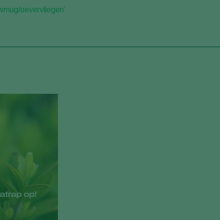
wmug/oevervliegen’
atrap op!