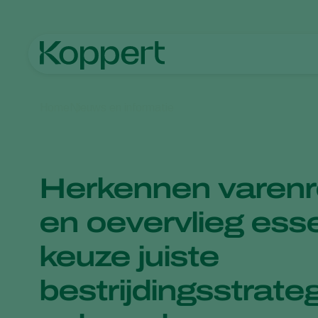
Home
Nieuws en informatie
Herkennen vare
en oevervlieg esse
keuze juiste
bestrijdingsstrateg