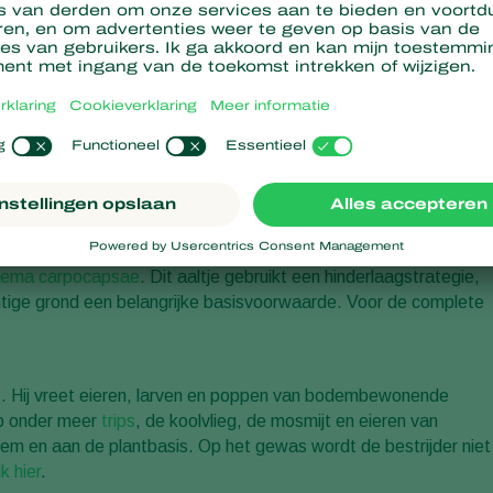
biologische wijze te bestrijden.
ma feltiae
. Dit aaltje dringt de schadelijke larven binnen, waarna
et blad worden toegepast.
htige grond en vermijd direct zonlicht. Een bespuiting 's avonds
anwijzing
klik hier
.
nema carpocapsae
. Dit aaltje gebruikt een hinderlaagstrategie,
vochtige grond een belangrijke basisvoorwaarde. Voor de complete
s
. Hij vreet eieren, larven en poppen van bodembewonende
op onder meer
trips
, de koolvlieg, de mosmijt en eieren van
dem en aan de plantbasis. Op het gewas wordt de bestrijder niet
ik hier
.