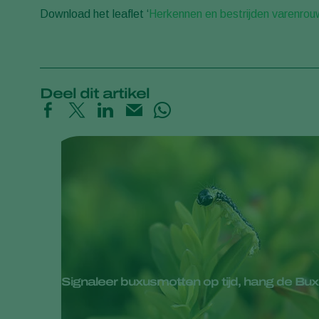
Download het leaflet ‘
Herkennen en bestrijden varenrou
Deel dit artikel
Signaleer buxusmotten op tijd, hang de Bux