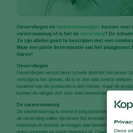
Oevervliegen en
varenrouwmuggen
kunnen veel s
varenrouwmug of is het de
oevervlieg
? De schade
Ze zijn allebei goed te bestrijden met een combi
Maar een juiste determinatie van het plaaginsect
klaren!
Oevervliegen
Oevervliegen veroorzaken schade doordat hun larven zic
vervolgens het gewas, dit is te zien aan zwarte vlekken
kwaliteit van de producten is niet minder, maar de produ
kunnen de vliegen zich zeer snel vermeerderen.
De varenrouwmug
De varenrouwmug is vooral in jong plantmateriaal (zaail
de oevervlieg vallen zijn larven het levende gewas aan. 
materiaal en wortels en knagen aan kiemende plantjes
goed opnemen en sterft daardoor af. Daarnaast verspreid