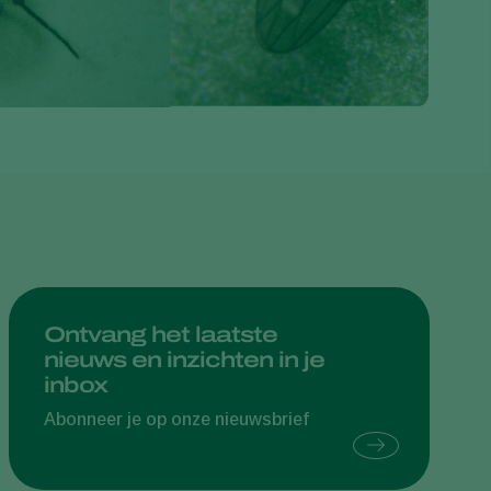
Greece
Hungary
India
Italy
Kenya
Korea
Mexico
Netherlands
Paraguay
Ontvang het laatste
Poland
nieuws en inzichten in je
inbox
Portugal
Russia
Abonneer je op onze nieuwsbrief
South Africa
Spain