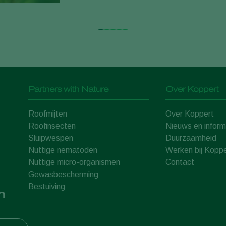
Partners with Nature
Over Koppert
Roofmijten
Over Koppert
Roofinsecten
Nieuws en inform
Sluipwespen
Duurzaamheid
Nuttige nematoden
Werken bij Koppe
Nuttige micro-organismen
Contact
Gewasbescherming
Bestuiving
n