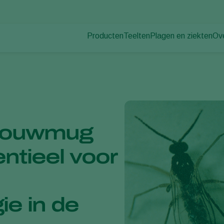
Producten
Teelten
Plagen en ziekten
Ov
Plagen
Plaagbestrijding
Bedekte groenteteelt
Ov
Plantenziekten
Ziektebestrijding
Siergewassen
Nie
Bestuiving
Fruit
Du
Weerbaar telen
Vollegrondsgroenten
Wer
Uitzettechnieken
Akkerbouwgewassen
Co
Monitoring & Scouting
nrouwmug
Services
ntieel voor
ie in de