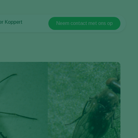
er Koppert
Neem contact met ons op
Koppert Global
er Koppert
Argentina
uws en informatie
Austria
urzaamheid
Belgium
ken bij Koppert
ntact
Brasil
Canada (English)
Canada (French)
Ecuador
Finland (Finnish)
Finland (Swedish)
France
Germany