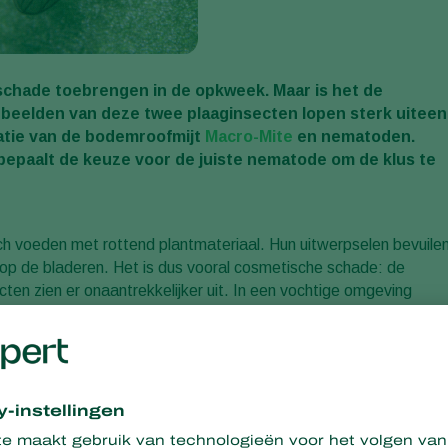
chade toebrengen in de opkweek. Maar is het de
beelden van deze twee plaaginsecten lopen sterk uiteen
natie van de bodemroofmijt
Macro-Mite
en nematoden.
 bepaalt de keuze voor de juiste nematode om de klus te
h voeden met rottend plantmateriaal. Hun uitwerpselen bevuile
 op de bladeren. Het is dus vooral cosmetische schade: de
cten zien er onaantrekkelijker uit. In een vochtige omgeving
ingen, verspeende plantjes en stek) een lastige plaag. Anders da
Zij leven in een vochtige, humusrijke grond van organisch
. Een aangevreten gewas kan water en voedingsstoffen minder
en de larven schadelijke mijten, aaltjes, virussen en