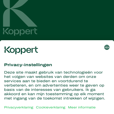
Ontvang het laatste nieuws en
informatie
Hier aanmelden
Partners with Nature
Roofmijten
Over Koppert
Roofinsecten
Sluipwespen