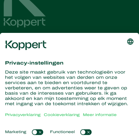
Ontvang het laatste nieuws en
informatie
Hier aanmelden
Partners with Nature
Roofmijten
Over Koppert
Roofinsecten
Sluipwespen
Over Koppert
Nuttige nematoden
Populaire links
Nieuws en informatie
Nuttige micro-organismen