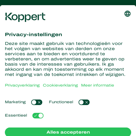
Ontvang het laatste nieuws en
informatie
Hier aanmelden
Partners with Nature
Roofmijten
Over Koppert
Roofinsecten
Sluipwespen
Over Koppert
Nuttige nematoden
Populaire links
Nieuws en informatie
Nuttige micro-organismen
Duurzaamheid
Gewasbescherming
Ervaringen van klanten
Werken bij Koppert
Bestuiving
Webshop
Contact
Koppert Global
Koppert One
Cookies beheren