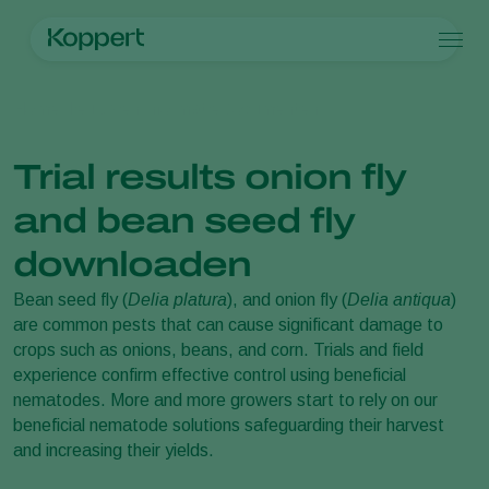
Producten
Home
Nieuws en informatie
Documenten
Koppert One
Contact
Producten
Teelten
Plaagbestrijding
Teelten
Plagen en ziekten
Trial results onion fly
Ziektebestrijding
Bedekte groenteteelt
Plagen en ziekten
Over Koppert
Zoeken
Bestuiving
Siergewassen
Plagen
Over Koppert
and bean seed fly
Weerbaar telen
Fruit
Plantenziekten
Over Koppert
Uitzettechnieken
Vollegrondsgroenten
Nieuws en informatie
downloaden
Monitoring & Scouting
Akkerbouwgewassen
Duurzaamheid
Bean seed fly (
Delia platura
), and onion fly (
Delia antiqua
)
Services
Werken bij Koppert
are common pests that can cause significant damage to
Contact
crops such as onions, beans, and corn. Trials and field
experience confirm effective control using beneficial
nematodes. More and more growers start to rely on our
beneficial nematode solutions safeguarding their harvest
and increasing their yields.