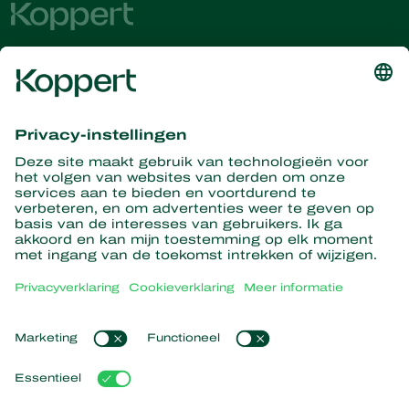
Ontvang het laatste nieuws en
informatie
Hier aanmelden
Partners with Nature
Roofmijten
Over Koppert
Roofinsecten
Sluipwespen
Over Koppert
Nuttige nematoden
Populaire links
Nieuws en informatie
Nuttige micro-organismen
Duurzaamheid
Gewasbescherming
Ervaringen van klanten
Werken bij Koppert
Bestuiving
Webshop