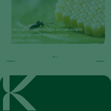
Nezapar - een veilige en natuurlijke
oplossing voor destructieve
stinkwantsen