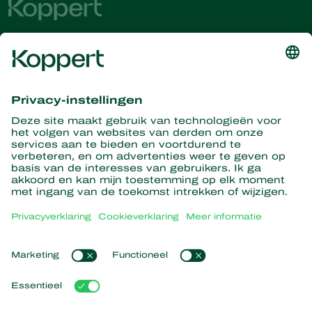
Ontvang het laatste nieuws en
informatie
Hier aanmelden
Partners with Nature
Roofmijten
Over Koppert
Roofinsecten
Sluipwespen
Over Koppert
Nuttige nematoden
Populaire links
Nieuws en informatie
Nuttige micro-organismen
Duurzaamheid
Gewasbescherming
Ervaringen van klanten
Werken bij Koppert
Bestuiving
Webshop
Contact
Koppert Global