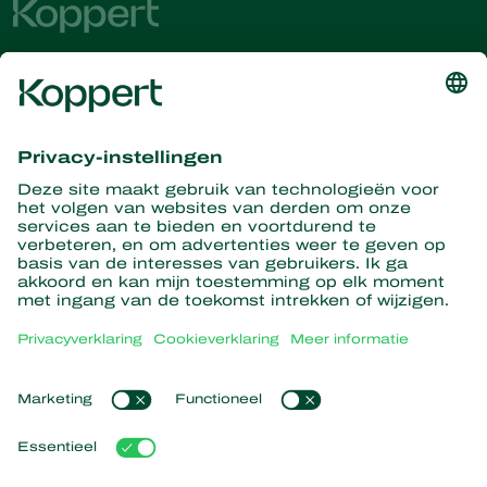
Ontvang het laatste nieuws en
informatie
Hier aanmelden
Partners with Nature
Roofmijten
Over Koppert
Roofinsecten
Sluipwespen
Over Koppert
Nuttige nematoden
Populaire links
Nieuws en informatie
Nuttige micro-organismen
Duurzaamheid
Gewasbescherming
Ervaringen van klanten
Werken bij Koppert
Bestuiving
Webshop
Contact
Koppert Global