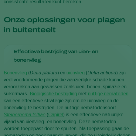
consistente resultaten kunt bereiken.
Onze oplossingen voor plagen
in buitenteelt
Effectieve bestrijding van uien- en
bonenvlieg
Bonenvlieg
(
Delia platura
) en
uienvlieg
(
Delia antiqua
) zijn
veel voorkomende plagen die aanzienlijke schade kunnen
veroorzaken aan gewassen zoals uien, bonen, spinazie en
suikermaïs.
Biologische bestrijding
met
nuttige nematoden
kan een effectieve strategie zijn om de uienvlieg en de
bonenvlieg te bestrijden. De nuttige nematodensoort
Steinernema feltiae
(
Capirel
) is een effectieve natuurlijke
vijand van uienvlieg- en bonenvlieg. Deze nematoden
worden toegepast door te spuiten. Na toepassing gaan de
nematoden op zoek naar de larven, die ze uiteindelijk doden.