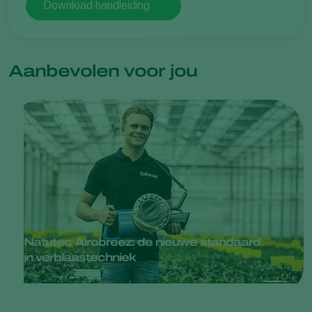
Download handleiding
Aanbevolen voor jou
Natutec Airobreez: de nieuwe standaard
in verblaastechniek