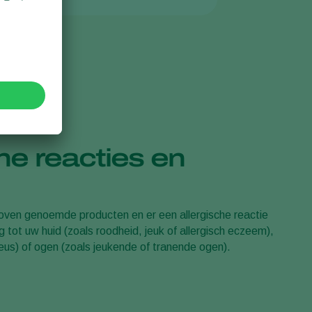
he reacties en
rboven genoemde producten en er een allergische reactie
tot uw huid (zoals roodheid, jeuk of allergisch eczeem),
eus) of ogen (zoals jeukende of tranende ogen).