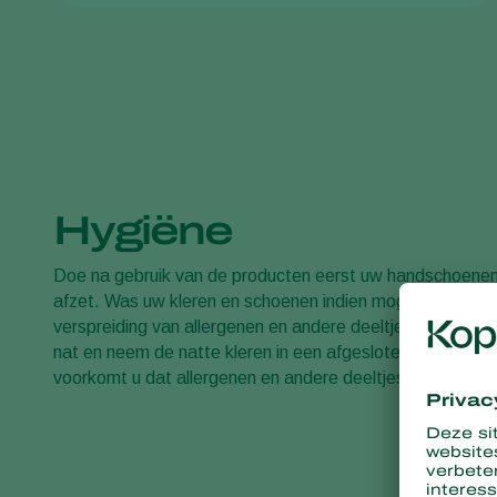
Hygiëne
Doe na gebruik van de producten eerst uw handschoenen,
afzet. Was uw kleren en schoenen indien mogelijk op uw
verspreiding van allergenen en andere deeltjes te voorko
nat en neem de natte kleren in een afgesloten plastic za
voorkomt u dat allergenen en andere deeltjes in de lucht