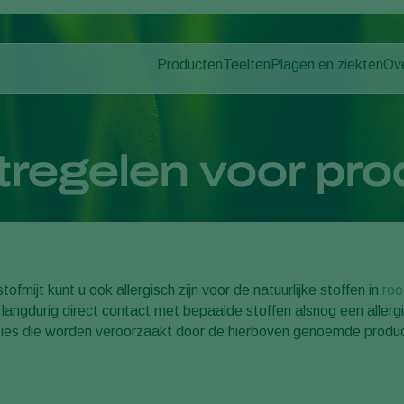
Producten
Teelten
Plagen en ziekten
Ov
Plagen
Plaagbestrijding
Bedekte groenteteelt
Ov
Plantenziekten
Ziektebestrijding
Siergewassen
Nie
Bestuiving
Fruit
Du
egelen voor prod
Weerbaar telen
Vollegrondsgroenten
Wer
Uitzettechnieken
Akkerbouwgewassen
Co
Monitoring & Scouting
Services
tofmijt kunt u ook allergisch zijn voor de natuurlijke stoffen in
roo
r langdurig direct contact met bepaalde stoffen alsnog een aller
ties die worden veroorzaakt door de hierboven genoemde produ