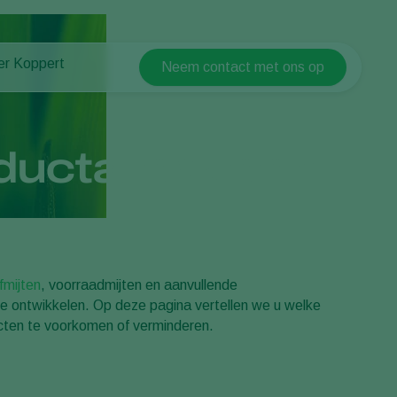
er Koppert
Neem contact met ons op
Koppert Global
er Koppert
Argentina
uws en informatie
Austria
urzaamheid
uctallergieën
Belgium
ken bij Koppert
ntact
Brasil
Canada (English)
Canada (French)
Ecuador
fmijten
, voorraadmijten en aanvullende
gie ontwikkelen. Op deze pagina vertellen we u welke
Finland (Finnish)
cten te voorkomen of verminderen.
Finland (Swedish)
France
Germany