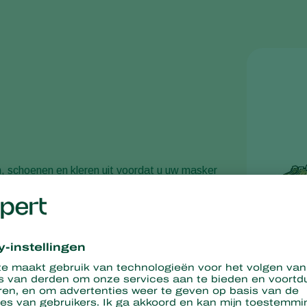
 schoenen en kleren uit voordat u uw masker
 werkplek en neem ze niet mee naar huis om
men. Als u de kleren toch thuis wast, maak ze dan
k mee naar huis. Door de kleren nat te maken
 terechtkomen zodra u de zak opent.