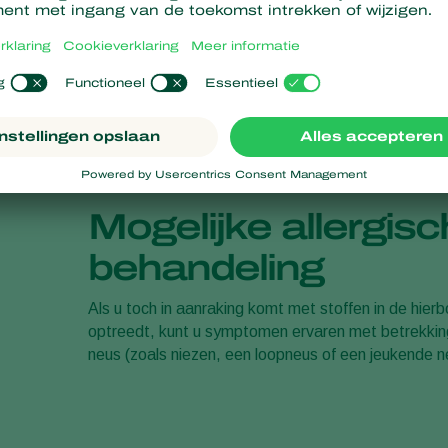
Mogelijke allergisc
behandeling
Als u toch in aanraking komt met stoffen in de hie
optreedt, kunt u symptomen ervaren met betrekking 
neus (zoals niezen, een loopneus of een jeukende n