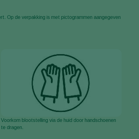
Greece
pert. Op de verpakking is met pictogrammen aangegeven
Hungary
India
Italy
Kenya
Korea
Mexico
Netherlands
Paraguay
Poland
Portugal
Russia
Voorkom blootstelling via de huid door handschoenen
te dragen.
South Africa
Spain