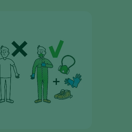
Sweden
Switzerland
Turkey
USA
United Kingdom