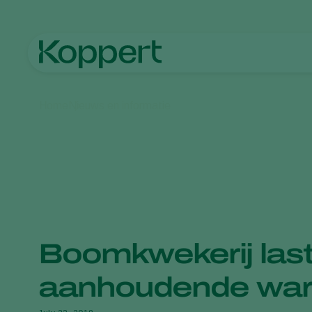
Home
Nieuws en informatie
Boomkwekerij las
aanhoudende wa