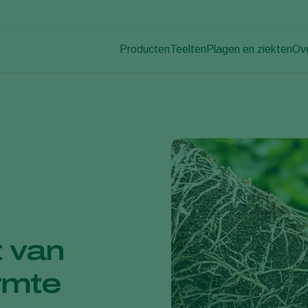
Producten
Teelten
Plagen en ziekten
Ov
Plagen
Plaagbestrijding
Bedekte groenteteelt
Ov
Plantenziekten
Ziektebestrijding
Siergewassen
Nie
Bestuiving
Fruit
Du
Weerbaar telen
Vollegrondsgroenten
Wer
Uitzettechnieken
Akkerbouwgewassen
Co
Monitoring & Scouting
Services
t van
rmte