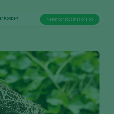
er Koppert
Neem contact met ons op
Koppert Global
er Koppert
Argentina
uws en informatie
Austria
urzaamheid
Belgium
ken bij Koppert
ntact
Brasil
Canada (English)
Canada (French)
Ecuador
Finland (Finnish)
Finland (Swedish)
France
Germany