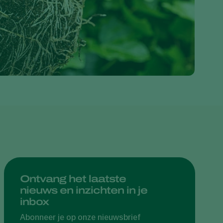
Greece
Hungary
India
Italy
Kenya
Korea
Mexico
Netherlands
Paraguay
Poland
Portugal
Ontvang het laatste
nieuws en inzichten in je
Russia
inbox
South Africa
Abonneer je op onze nieuwsbrief
Spain