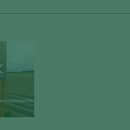
gewasbescherming voor de buitenteelt: bezoek Koppe