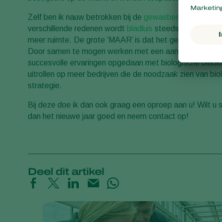
Zelf ben ik nauw betrokken bij de
gewasbescherming
in 
verschillende redenen wordt
bladluis
steeds minder met c
meer ruimte. De grote ‘MAAR’ is dat het gehele gewas
Door samen te mogen werken met een aantal zeer vooru
succesvolle ervaringen opgedaan met biologische bladlu
uitrollen op meer bedrijven die de noodzaak zien van biol
strategie.
Bij deze doe ik dan ook graag een oproep aan u! Wilt u 
dan het nieuwe jaar goed en neem contact op!
Deel dit artikel