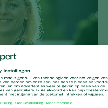
en uitdagingen op het gebied van
biologische bestrijding
.
lijkt wel in de praktijk. Nog steeds komen er geregeld nieuwe
 al bestaande bestrijders aangepast.