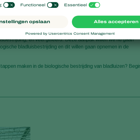
de potplantenteelt en daar zit uitdaging genoeg! Door
hemische middelen bestreden. Dus de biologie krijgt meer en
 verkocht moet worden en er geen schade getolereerd wordt.
itstrevende potplantentelers hebben we in 2017 heel mooie en
isbestrijding, en veel geleerd. Deze aanpak willen we nu gaan
ogische bladluisbestrijding en dit willen gaan opnemen in de
stappen maken in de biologische bestrijding van bladluizen? Begi