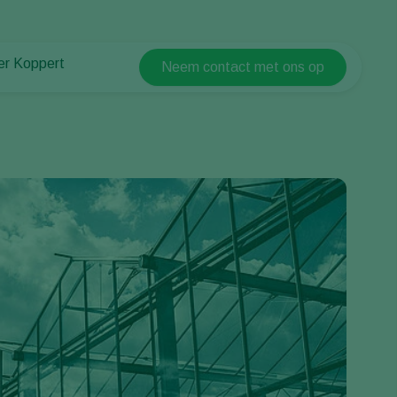
er Koppert
Neem contact met ons op
Koppert Global
er Koppert
Argentina
uws en informatie
Austria
urzaamheid
Belgium
ken bij Koppert
ntact
Brasil
Canada (English)
Canada (French)
Ecuador
Finland (Finnish)
Finland (Swedish)
France
Germany