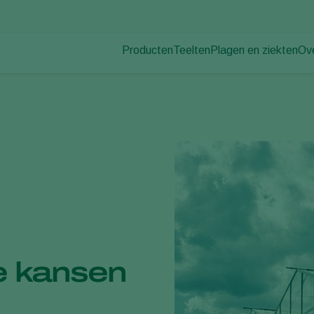
Producten
Teelten
Plagen en ziekten
Ov
Plagen
Plaagbestrijding
Bedekte groenteteelt
Ov
Plantenziekten
Ziektebestrijding
Siergewassen
Nie
Bestuiving
Fruit
Du
Weerbaar telen
Vollegrondsgroenten
Wer
Uitzettechnieken
Akkerbouwgewassen
Co
Monitoring & Scouting
Services
e kansen