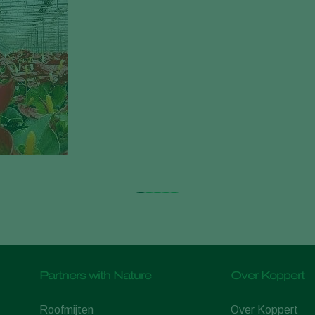
Partners with Nature
Over Koppert
Roofmijten
Over Koppert