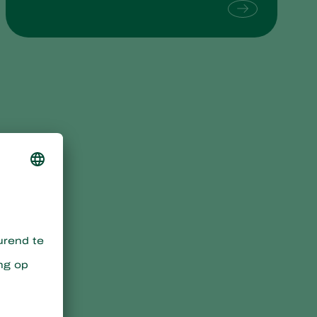
Sweden
Switzerland
Turkey
USA
United Kingdom