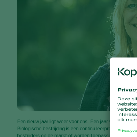
Een nieuw jaar ligt weer voor ons. Een jaar vol kansen 
Biologische bestrijding is een continu leerproces. Dat b
bestrijders op de markt of worden toepassingen met de