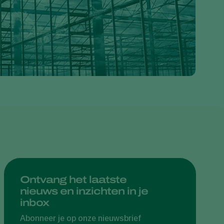
Greece
Hungary
India
Italy
Kenya
Korea
Mexico
Netherlands
Paraguay
Poland
Portugal
Ontvang het laatste
nieuws en inzichten in je
Russia
inbox
South Africa
Abonneer je op onze nieuwsbrief
Spain