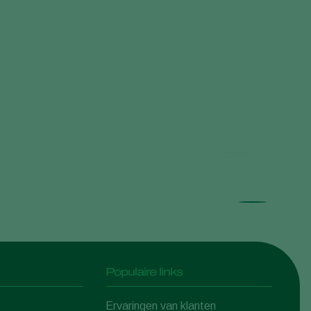
Onde
Populaire links
Ervaringen van klanten