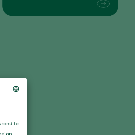
Sweden
Switzerland
Turkey
USA
United Kingdom