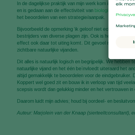
In de dagelijkse praktijk van mijn werk kom ik dat ook
en is gedaan aan de effectiviteit van
biologische bestrijd
het beoordelen van een strategie/aanpak.
Bijvoorbeeld de opmerking ‘ik geloof niet echt in nematode
bestrijders van diverse plagen zijn. Ook is het zo dat vrij
effect ook daar tot uiting komt. Dit gevoel is nog sterk
zichtbare natuurlijke vijanden.
Dit alles is natuurlijk logisch en begrijpelijk. We heb
natuurlijke vijand en het één beïnvloedt uiteraard het a
altijd gemakkelijk te beoordelen voor de eindgebruiker. D
Koppert wel goed zit en bouw ik in verloop van tijd ve
scepsis wordt dan gelukkig minder en het vertrouwen in 
Daarom luidt mijn advies; houd bij oordeel- en besluitvor
Auteur: Marjolein van der Knaap (sierteeltconsultant), 