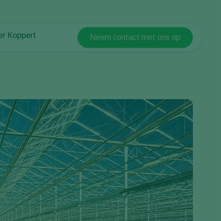
er Koppert
Neem contact met ons op
Koppert Global
er Koppert
Argentina
uws en informatie
Austria
urzaamheid
Belgium
ken bij Koppert
ntact
Brasil
Canada (English)
Canada (French)
Ecuador
Finland (Finnish)
Finland (Swedish)
France
Germany