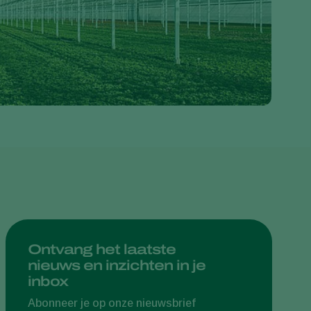
Greece
Hungary
India
Italy
Kenya
Korea
Mexico
Netherlands
Paraguay
Poland
Portugal
Ontvang het laatste
nieuws en inzichten in je
Russia
inbox
South Africa
Abonneer je op onze nieuwsbrief
Spain