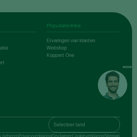
Populaire links
Ervaringen van klanten
atie
Webshop
Koppert One
rt
Koppert Global
s beheren
Privacyverklaring
Disclaimer
Cookieverklaring
Sitemap