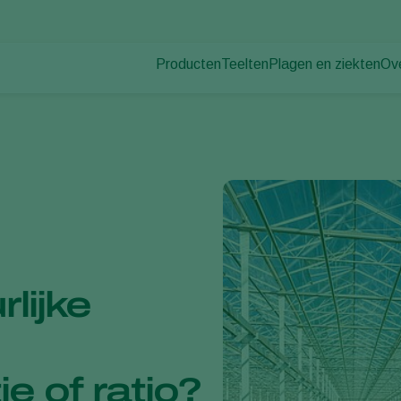
Producten
Teelten
Plagen en ziekten
Ov
Plagen
Plaagbestrijding
Bedekte groenteteelt
Ov
Plantenziekten
Ziektebestrijding
Siergewassen
Nie
Bestuiving
Fruit
Du
Weerbaar telen
Vollegrondsgroenten
Wer
Uitzettechnieken
Akkerbouwgewassen
Co
Monitoring & Scouting
Services
lijke
-
e of ratio?