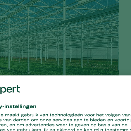
nken dat we heel erg rationeel handelen, maar het toch
e emotie regeert.