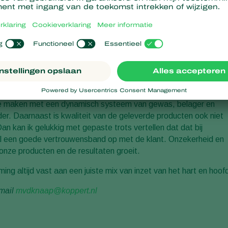
 geregeld tegen. Ondanks dat er ontzettend veel onderzoek wordt
ing
, speelt toch maar al te vaak de emotie van de klant een rol b
n', terwijl uit onderzoek blijkt dat het uiterst effectieve
wel elke klant op het eigen bedrijf wil uittesten of het ‘geclaimde’
er bij micro-organismen en biostimulanten dan bij de veel meer
ben te maken met een dynamisch systeem van gewas, belager en
nder. Daarnaast is kwaliteit van de geleverde producten ook niet
an kan ik gelukkig met gepaste trots vertellen dat dat bij
elal een goede vertrouwensband op met de klant. Onzekerheid en
onze producten en de resultaten groeit.
ming altijd vast aan een juiste mix van inzet van het hart en hoof
email
mvdknaap@koppert.nl