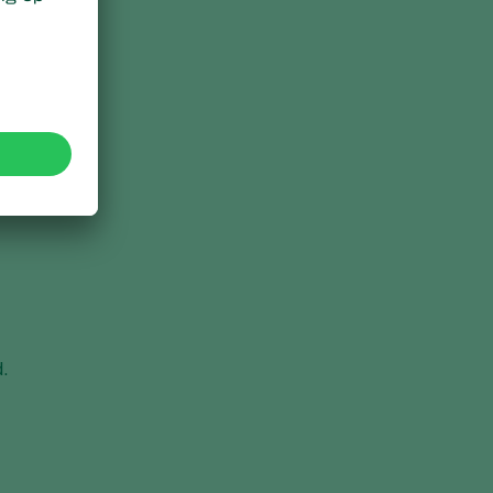
ij
d.