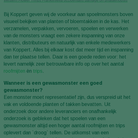
Western Flower Thrips Frankliniella occidentalis damage on phalaenopsis
Bij Koppert geven wij de voorkeur aan spoelmonsters boven
visueel bekijken van planten of bloemtakken in de kas. Het
verzamelen, verpakken, vervoeren, spoelen en verwerken
van de monsters vraagt een zekere inspanning van onze
klanten, distributeurs en natuurlijk van enkele medewerkers
van Koppert. Alles bij elkaar kost dat meer tijd en inspanning
dan ter plaatse tellen. Daar is een goede reden voor: het
levert namelijk zeer betrouwbare info op over het aantal
roofmijten
èn
trips
.
Wanneer is een gewasmonster een goed
gewasmonster?
Een monster moet representatief zijn, dus verspreid uit het
vak en voldoende planten of takken bevatten. Uit
onderzoek door andere leveranciers en onafhankelijk
onderzoek is gebleken dat het spoelen van een
gewasmonster altijd een hoger aantal roofmijten en trips
oplevert dan `droog` tellen. De uitkomst van een