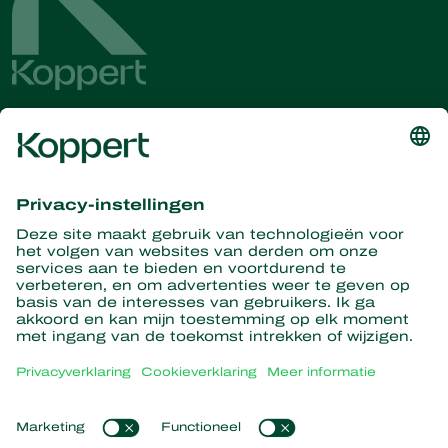
Ontvang het laatste nieuws en
informatie
Hier aanmelden
Partners with Nature
Roofmijten
Over Koppert
Roofinsecten
Sluipwespen
Over Koppert
Nuttige nematoden
Populaire links
Nieuws en informatie
Nuttige micro-organismen