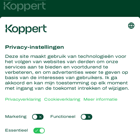
Ontvang het laatste nieuws en
informatie
Hier aanmelden
Partners with Nature
Roofmijten
Over Koppert
Roofinsecten
Sluipwespen
Over Koppert
Nuttige nematoden
Populaire links
Nieuws en informatie
Nuttige micro-organismen
Duurzaamheid
Gewasbescherming
Ervaringen van klanten
Werken bij Koppert
Bestuiving
Webshop