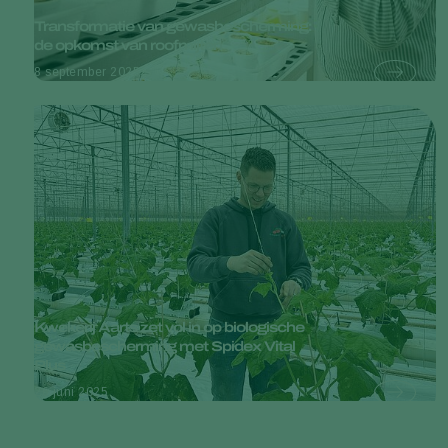
Transformatie van gewasbescherming:
de opkomst van roofmijten
8 september 2025
Kwekerij Aarts zet vol in op biologische
gewasbescherming met Spidex Vital
Plus
26 juni 2025