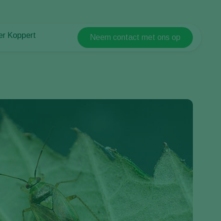
er Koppert
Neem contact met ons op
Koppert Global
er Koppert
Argentina
uws en informatie
Austria
urzaamheid
Belgium
ken bij Koppert
ntact
Brasil
Canada (English)
Canada (French)
Ecuador
Finland (Finnish)
Finland (Swedish)
France
Germany