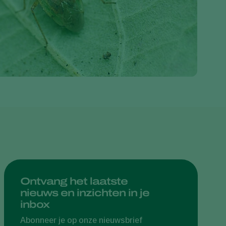
Greece
Hungary
India
Italy
Kenya
Korea
Mexico
Netherlands
Paraguay
Poland
Portugal
Ontvang het laatste
nieuws en inzichten in je
Russia
inbox
South Africa
Abonneer je op onze nieuwsbrief
Spain