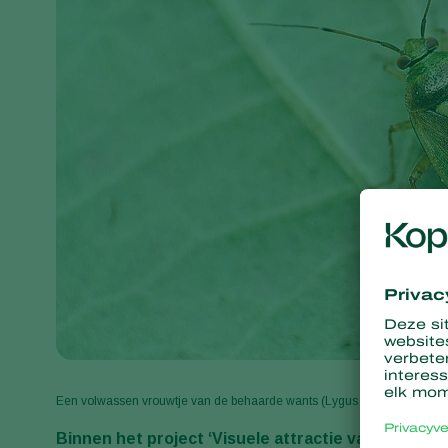
Een volwassen vrouwtje van de behaarde wants (Lygus rugulipennis).
Binnen het project ‘Visuele attractie van plagen