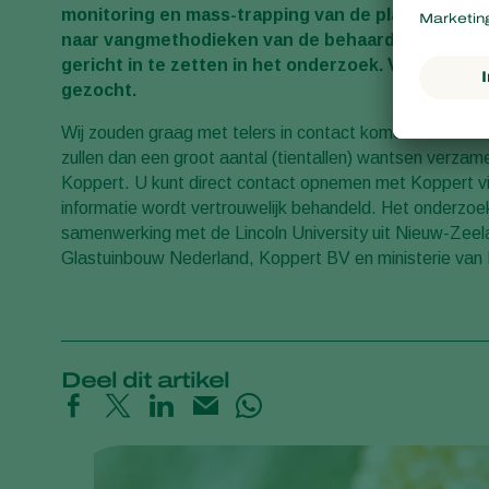
monitoring en mass-trapping van de plagen beha
naar vangmethodieken van de behaarde wants is 
gericht in te zetten in het onderzoek. Voor de 
gezocht.
Wij zouden graag met telers in contact komen die beh
zullen dan een groot aantal (tientallen) wantsen verzam
Koppert. U kunt direct contact opnemen met Koppert v
informatie wordt vertrouwelijk behandeld. Het onderzo
samenwerking met de Lincoln University uit Nieuw-Zeela
Glastuinbouw Nederland, Koppert BV en ministerie van
Deel dit artikel