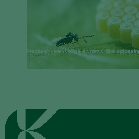
Nezapar - een veilige en natuurlijke oploss