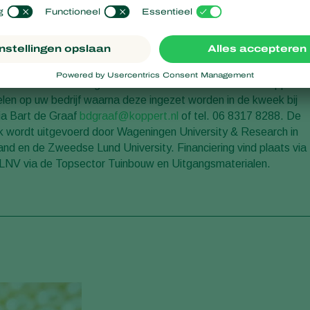
arde wants en de
Californische trips
. Voor het onderzoek
het van belang om een kweek op te zetten om deze
kweek hiervan worden behaarde
wantsen
uit de praktijk
aarde wantsen in hun gewas hebben. Medewerkers van Koppert
elen op uw bedrijf waarna deze ingezet worden in de kweek bij
ia Bart de Graaf
bdgraaf@koppert.nl
of tel. 06 8317 8288. De
ek wordt uitgevoerd door Wageningen University & Research in
nd en de Zweedse Lund University. Financiering vind plaats via
 LNV via de Topsector Tuinbouw en Uitgangsmaterialen.