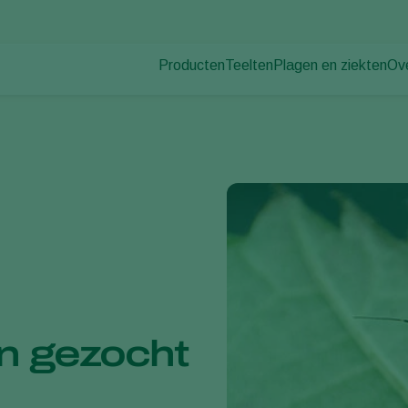
Producten
Teelten
Plagen en ziekten
Ov
Plagen
Plaagbestrijding
Bedekte groenteteelt
Ov
Plantenziekten
Ziektebestrijding
Siergewassen
Nie
Bestuiving
Fruit
Du
Weerbaar telen
Vollegrondsgroenten
Wer
Uitzettechnieken
Akkerbouwgewassen
Co
Monitoring & Scouting
Services
n gezocht