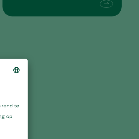
Sweden
Switzerland
Turkey
USA
United Kingdom