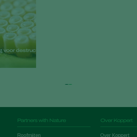
ing voor destructieve stinkwantsen
Partners with Nature
Over Koppert
Roofmijten
Over Koppert