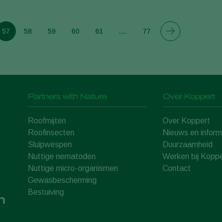
57
58
59
60
61
....
77
Partners with Nature
Over Koppert
Roofmijten
Over Koppert
Roofinsecten
Nieuws en inform
Sluipwespen
Duurzaamheid
Nuttige nematoden
Werken bij Koppe
Nuttige micro-organismen
Contact
Gewasbescherming
Bestuiving
n