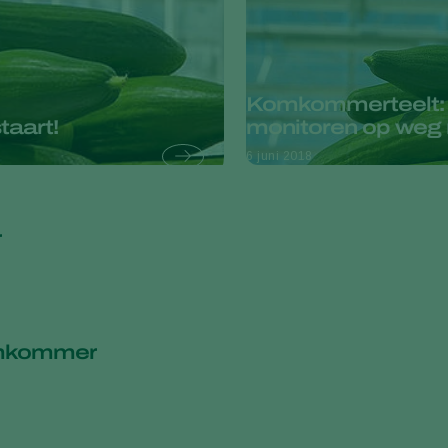
Komkommerteelt: o
taart!
monitoren op weg 
6 juni 2018
r
komkommer