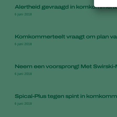
Alertheid gevraagd in komkommerte
6 juni 2018
Komkommerteelt vraagt om plan v
6 juni 2018
Neem een voorsprong! Met Swirski-M
6 juni 2018
Spical-Plus tegen spint in komkomm
6 juni 2018