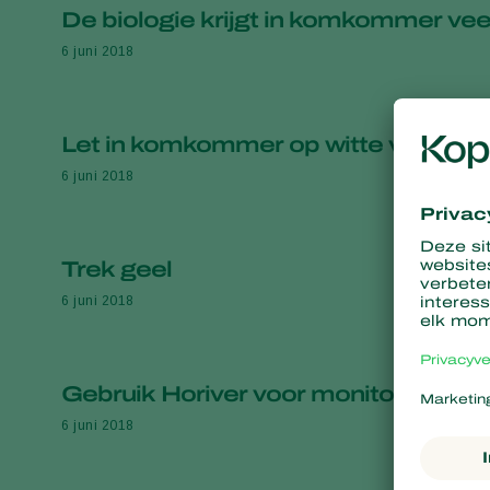
De biologie krijgt in komkommer vee
6 juni 2018
Let in komkommer op witte vlieg en 
6 juni 2018
Trek geel
6 juni 2018
Gebruik Horiver voor monitoren in
6 juni 2018