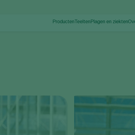
Producten
Teelten
Plagen en ziekten
Ov
Plagen
Plaagbestrijding
Bedekte groenteteelt
Ov
Plantenziekten
Ziektebestrijding
Siergewassen
Nie
Bestuiving
Fruit
Du
Weerbaar telen
Vollegrondsgroenten
Wer
Uitzettechnieken
Akkerbouwgewassen
Co
Monitoring & Scouting
Services