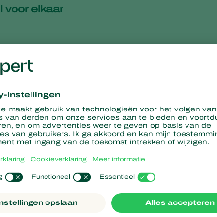
l voor elkaar
spint
 komkommer