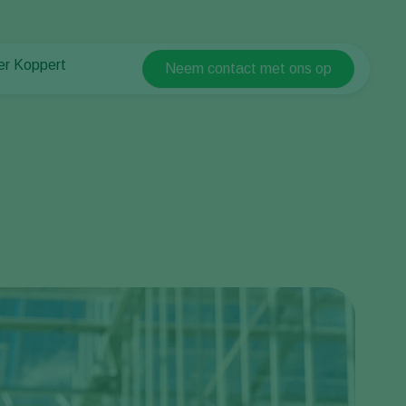
er Koppert
Neem contact met ons op
Koppert Global
er Koppert
Argentina
uws en informatie
Austria
urzaamheid
Belgium
ken bij Koppert
ntact
Brasil
Canada (English)
Canada (French)
Ecuador
Finland (Finnish)
Finland (Swedish)
France
Germany