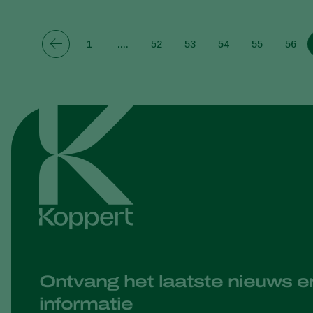
1
....
52
53
54
55
56
Ontvang het laatste nieuws e
informatie