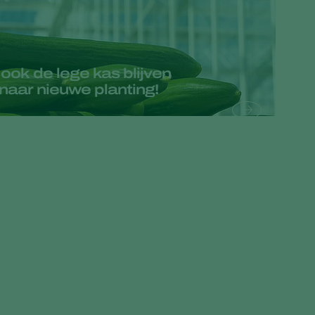
Greece
Hungary
India
ok de lege kas blijven
naar nieuwe planting!
Italy
Kenya
Korea
Mexico
Netherlands
Paraguay
Poland
Portugal
Russia
South Africa
Spain