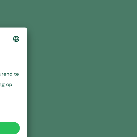
Sweden
Switzerland
Turkey
USA
United Kingdom