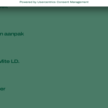
elt
an aanpak
ite LD.
er