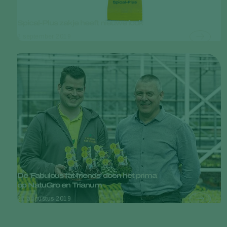
Spical-Plus zakje heeft nieuwe look
2 september 2019
De 'Fabulous fat friends' doen het prima
op NatuGro en Trianum
27 augustus 2019