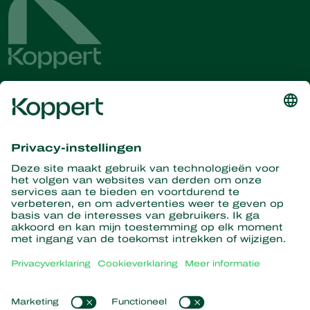
Ontvang het laatste nieuws en
informatie
Hier aanmelden
Partners with Nature
Roofmijten
Over Koppert
Roofinsecten
Sluipwespen
Over Koppert
Nuttige nematoden
Populaire links
Nieuws en evenementen