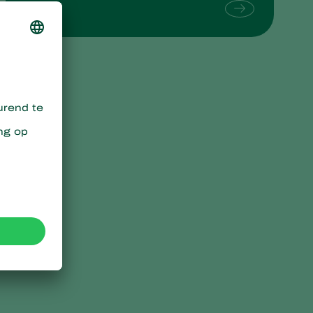
Sweden
Switzerland
Turkey
USA
United Kingdom
n