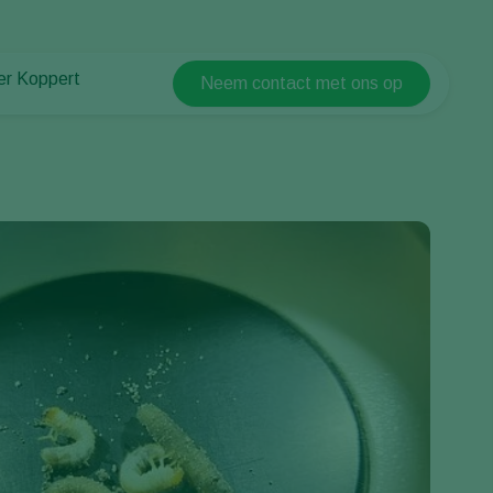
er Koppert
Neem contact met ons op
Koppert Global
er Koppert
Argentina
uws en informatie
Austria
urzaamheid
Belgium
ken bij Koppert
ntact
Brasil
Canada (English)
Canada (French)
Ecuador
Finland (Finnish)
Finland (Swedish)
France
Germany