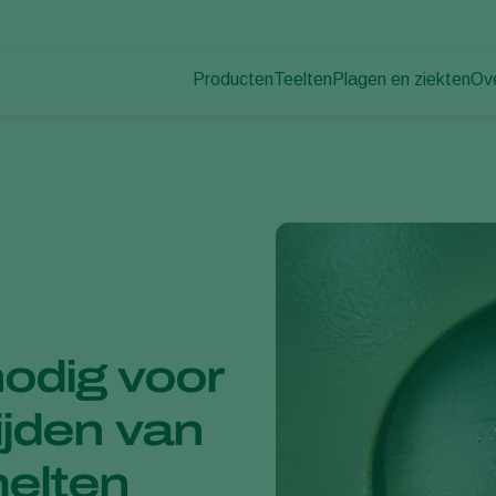
Producten
Teelten
Plagen en ziekten
Ov
Plagen
Plaagbestrijding
Bedekte groenteteelt
Ov
Plantenziekten
Ziektebestrijding
Siergewassen
Nie
Bestuiving
Fruit
Du
Weerbaar telen
Vollegrondsgroenten
Wer
Uitzettechnieken
Akkerbouwgewassen
Co
Monitoring & Scouting
Services
odig voor
ijden van
melten