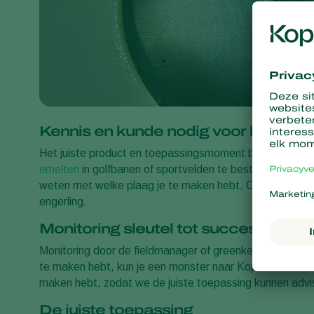
Kennis en kunde nodig voor het effec
Het juiste product en toepassingsmoment bepalen het su
emelten
in golfbanen of sportvelden te bestrijden, heb j
weten met welke plaag je te maken hebt. Ook het juiste t
engerling.
Monitoring sleutel tot succes
Monitoring door de fieldmanager of greenkeeper in het v
te maken hebt, kun je een monster naar Koppert sturen. 
maken hebt, zodat we de juiste toepassing kunnen advi
De juiste toepassing