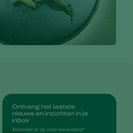
Greece
Hungary
India
Italy
Kenya
Korea
Mexico
Netherlands
Paraguay
Poland
Portugal
Ontvang het laatste
nieuws en inzichten in je
Russia
inbox
South Africa
Abonneer je op onze nieuwsbrief
Spain