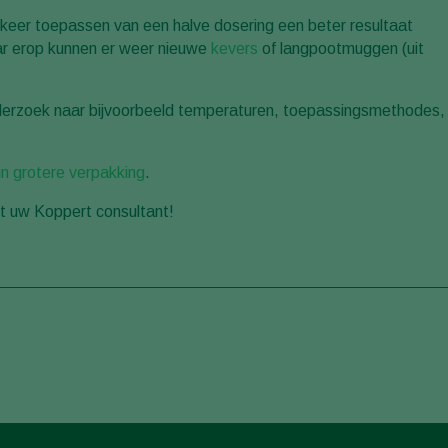
eer toepassen van een halve dosering een beter resultaat
aar erop kunnen er weer nieuwe
kevers
of langpootmuggen (uit
nderzoek naar bijvoorbeeld temperaturen, toepassingsmethodes,
in grotere verpakking
.
t uw Koppert consultant!