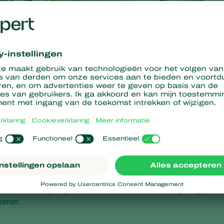
tief bestrijden van engerlingen en emelte
cces van je plaagbestrijding. Om bijvoorbeeld engerlingen of
e verschillende aaltjes nodig. Het is daarom belangrijk om te
oepassingstijdstip is belangrijk, want dit kan verschillen per
eld is daarom erg belangrijk. Om te bepalen met welke plaag je
Onze afdeling diagnostiek stelt vast met welke engerling je te
seren.