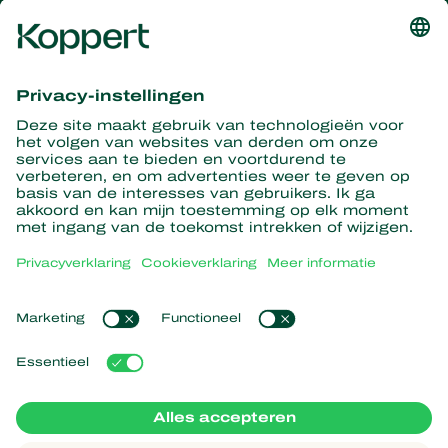
Ontvang het laatste nieuws en
informatie
Hier aanmelden
Partners with Nature
Roofmijten
Over Koppert
Roofinsecten
Sluipwespen
Over Koppert
Nuttige nematoden
Populaire links
Nieuws en informatie
Nuttige micro-organismen
Duurzaamheid
Gewasbescherming
Ervaringen van klanten
Werken bij Koppert
Bestuiving
Webshop
Contact
Koppert Global
Koppert One
Cookies beheren
Privacyverklaring