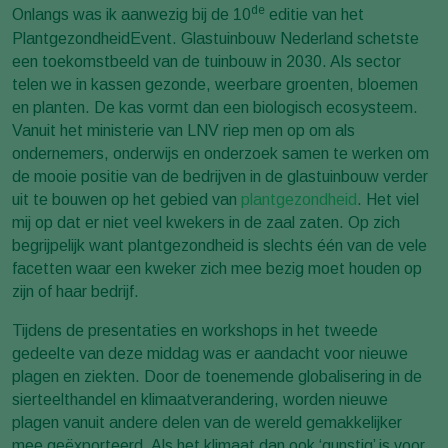
de
Onlangs was ik aanwezig bij de 10
editie van het
PlantgezondheidEvent. Glastuinbouw Nederland schetste
een toekomstbeeld van de tuinbouw in 2030. Als sector
telen we in kassen gezonde, weerbare groenten, bloemen
en planten. De kas vormt dan een biologisch ecosysteem.
Vanuit het ministerie van LNV riep men op om als
ondernemers, onderwijs en onderzoek samen te werken om
de mooie positie van de bedrijven in de glastuinbouw verder
uit te bouwen op het gebied van
plantgezondheid
. Het viel
mij op dat er niet veel kwekers in de zaal zaten. Op zich
begrijpelijk want plantgezondheid is slechts één van de vele
facetten waar een kweker zich mee bezig moet houden op
zijn of haar bedrijf.
Tijdens de presentaties en workshops in het tweede
gedeelte van deze middag was er aandacht voor nieuwe
plagen en ziekten. Door de toenemende globalisering in de
sierteelthandel en klimaatverandering, worden nieuwe
plagen vanuit andere delen van de wereld gemakkelijker
mee geëxporteerd. Als het klimaat dan ook ‘gunstig’ is voor