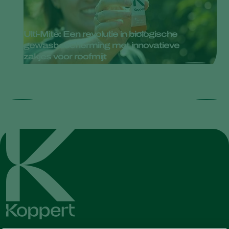
Ulti-Mite: Een revolutie in biologische
gewasbescherming met innovatieve
zakjes voor roofmijt