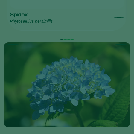
Spidex
M
Phytoseiulus persimilis
Tr