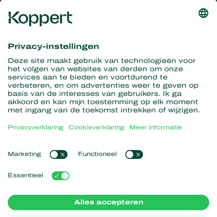
Ontvang het laatste nieuws en
informatie
Hier aanmelden
Partners with Nature
Roofmijten
Over Koppert
Roofinsecten
Sluipwespen
Over Koppert
Nuttige nematoden
Populaire links
Nieuws en informatie
Nuttige micro-organismen
Duurzaamheid
Gewasbescherming
Ervaringen van klanten
Werken bij Koppert
Bestuiving
Webshop
Contact
Koppert Global
Koppert One
Cookies beheren
Privacyverklaring