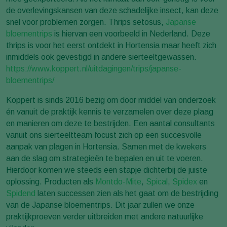
de overlevingskansen van deze schadelijke insect, kan deze
snel voor problemen zorgen. Thrips setosus,
Japanse
bloementrips
is hiervan een voorbeeld in Nederland. Deze
thrips is voor het eerst ontdekt in Hortensia maar heeft zich
inmiddels ook gevestigd in andere sierteeltgewassen.
https://www.koppert.nl/uitdagingen/trips/japanse-
bloementrips/
Koppert is sinds 2016 bezig om door middel van onderzoek
én vanuit de praktijk kennis te verzamelen over deze plaag
en manieren om deze te bestrijden. Een aantal consultants
vanuit ons sierteeltteam focust zich op een succesvolle
aanpak van plagen in Hortensia. Samen met de kwekers
aan de slag om strategieën te bepalen en uit te voeren.
Hierdoor komen we steeds een stapje dichterbij de juiste
oplossing. Producten als
Montdo-Mite
,
Spical
,
Spidex
en
Spidend
laten successen zien als het gaat om de bestrijding
van de Japanse bloementrips. Dit jaar zullen we onze
praktijkproeven verder uitbreiden met andere natuurlijke