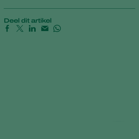
Deel dit artikel
Time-Lapse: How Trichoderma
controls Pythium