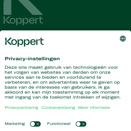
Ontvang het laatste nieuws en
informatie
Hier aanmelden
Partners with Nature
Roofmijten
Over Koppert
Roofinsecten
Sluipwespen
Over Koppert
Nuttige nematoden
Populaire links
Nieuws en informatie
Nuttige micro-organismen