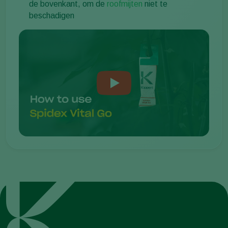
de bovenkant, om de
roofmijten
niet te
beschadigen