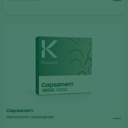
Capsanem
Steinernema carpocapsae