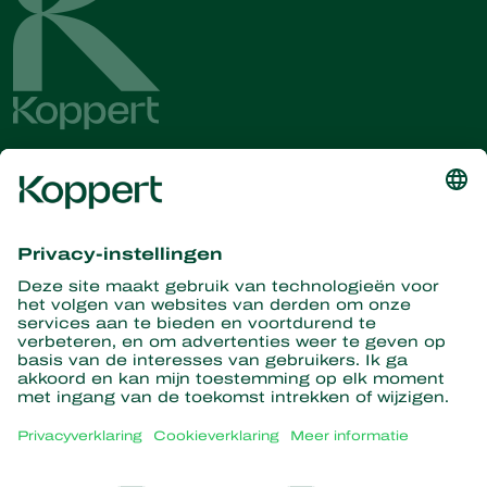
Ontvang het laatste nieuws en
informatie
Hier aanmelden
Partners with Nature
Roofmijten
Over Koppert
Roofinsecten
Sluipwespen
Over Koppert