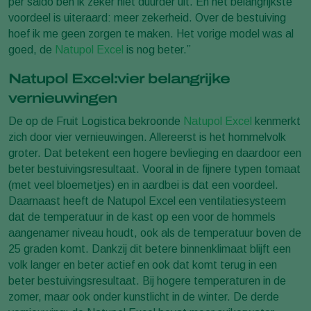
per saldo ben ik zeker niet duurder uit. En het belangrijkste
voordeel is uiteraard: meer zekerheid. Over de bestuiving
hoef ik me geen zorgen te maken. Het vorige model was al
goed, de
Natupol Excel
is nog beter.”
Natupol Excel:vier belangrijke
vernieuwingen
De op de Fruit Logistica bekroonde
Natupol Excel
kenmerkt
zich door vier vernieuwingen. Allereerst is het hommelvolk
groter. Dat betekent een hogere bevlieging en daardoor een
beter bestuivingsresultaat. Vooral in de fijnere typen tomaat
(met veel bloemetjes) en in aardbei is dat een voordeel.
Daarnaast heeft de Natupol Excel een ventilatiesysteem
dat de temperatuur in de kast op een voor de hommels
aangenamer niveau houdt, ook als de temperatuur boven de
25 graden komt. Dankzij dit betere binnenklimaat blijft een
volk langer en beter actief en ook dat komt terug in een
beter bestuivingsresultaat. Bij hogere temperaturen in de
zomer, maar ook onder kunstlicht in de winter. De derde