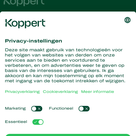
Ontvang het laatste nieuws en
informatie
Hier aanmelden
Partners with Nature
Roofmijten
Over Koppert
Roofinsecten
Sluipwespen
Over Koppert
Nuttige nematoden
Populaire links
Nieuws en evenementen
Nuttige micro-organismen
Duurzaamheid
Gewasbescherming
Ervaringen van klanten
Werken bij Koppert
Bestuiving
Webshop
Contact
Koppert Global