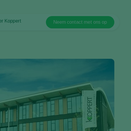
er Koppert
Neem contact met ons op
Koppert Global
er Koppert
Argentina
uws en informatie
Austria
urzaamheid
Belgium
ken bij Koppert
ntact
Brasil
Canada (English)
Canada (French)
Ecuador
Finland (Finnish)
Finland (Swedish)
France
Germany