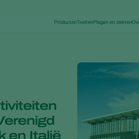
Producten
Teelten
Plagen en ziekten
Ov
Plagen
Plaagbestrijding
Bedekte groenteteelt
Ov
Plantenziekten
Ziektebestrijding
Siergewassen
Nie
Bestuiving
Fruit
Du
Weerbaar telen
Vollegrondsgroenten
Wer
Uitzettechnieken
Akkerbouwgewassen
Co
Monitoring & Scouting
Services
iviteiten
 Verenigd
k en Italië