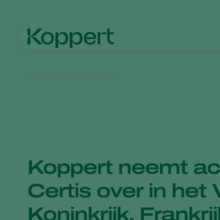
Home
Nieuws en informatie
Koppert neemt act
Certis over in het
Koninkrijk, Frankrij