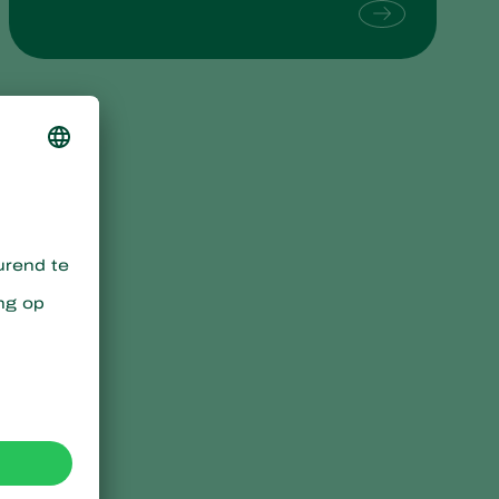
Sweden
Switzerland
Turkey
USA
United Kingdom