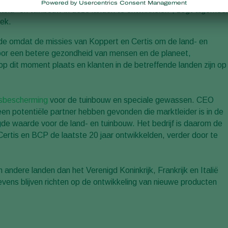
 land- en tuinbouw in deze landen te ontwikkelen", zegt algemee
oek.
de omdat de missies van Koppert en Certis om de land- en
voor een betere gezondheid van mensen en de planeet,
p dit moment plaats en klanten in de betreffende landen zijn op
sbescherming
voor de tuinbouw en speciale gewassen. CEO
n potentiële partner hebben gevonden die marktleider is in de
de waarde voor de land- en tuinbouw. Het bedrijf is daarom de
 Certis en BCP de laatste 20 jaar ontwikkelden, verder door te
 andere landen dan het Verenigd Koninkrijk, Frankrijk en Italië
tevens blijven richten op de ontwikkeling van nieuwe producten