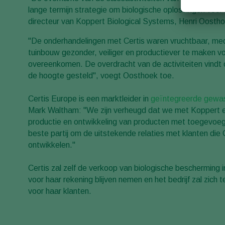
lange termijn strategie om biologische oplossingen voor
directeur van Koppert Biological Systems, Henri Oosth
"De onderhandelingen met Certis waren vruchtbaar, me
tuinbouw gezonder, veiliger en productiever te maken 
overeenkomen. De overdracht van de activiteiten vindt o
de hoogte gesteld", voegt Oosthoek toe.
Certis Europe is een marktleider in
geïntegreerde gewa
Mark Waltham: "We zijn verheugd dat we met Koppert ee
productie en ontwikkeling van producten met toegevoeg
beste partij om de uitstekende relaties met klanten die
ontwikkelen.''
Certis zal zelf de verkoop van biologische bescherming in
voor haar rekening blijven nemen en het bedrijf zal zich 
voor haar klanten.