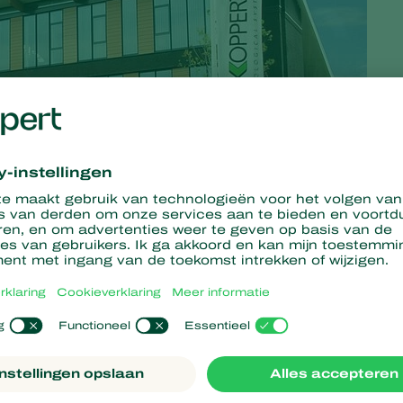
 om zich te ontdoen van zijn commerciële verkoopbedrijf
eft Koppert onlangs de activiteiten verworven voor het
renigd Koninkrijk, Frankrijk en Italië, sluit goed aan bij onze