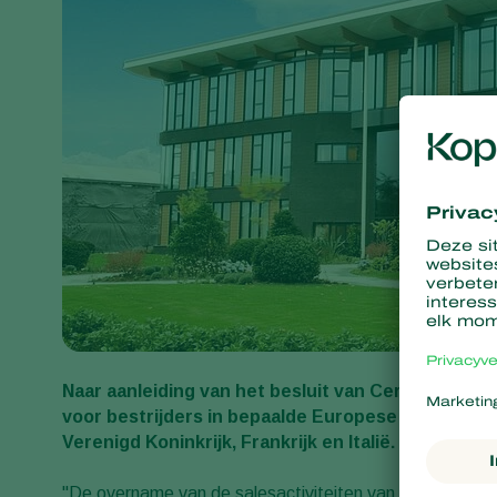
Naar aanleiding van het besluit van Certis Europe
voor bestrijders in bepaalde Europese landen, he
Verenigd Koninkrijk, Frankrijk en Italië.
"De overname van de salesactiviteiten van Certis in het Ve