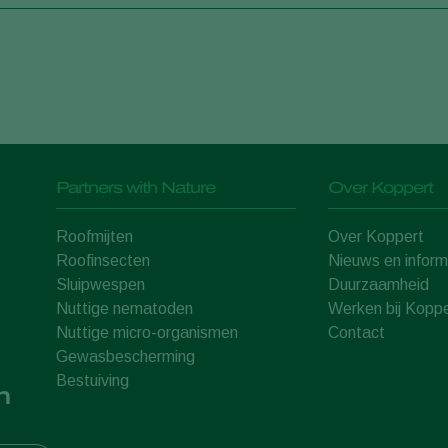
Partners with Nature
Over Koppert
Roofmijten
Over Koppert
Roofinsecten
Nieuws en inform
Sluipwespen
Duurzaamheid
Nuttige nematoden
Werken bij Koppe
Nuttige micro-organismen
Contact
Gewasbescherming
Bestuiving
n