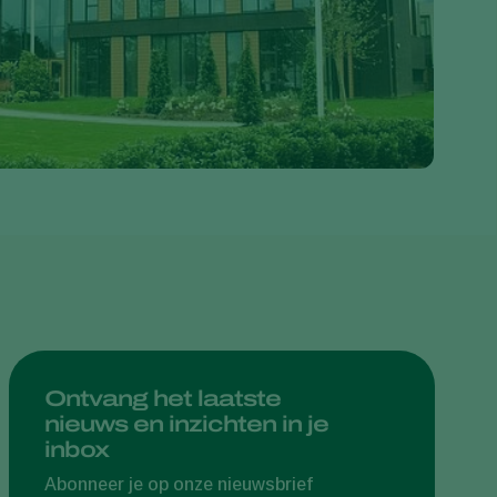
Greece
Hungary
India
Italy
Kenya
Korea
Mexico
Netherlands
Paraguay
Poland
Portugal
Ontvang het laatste
nieuws en inzichten in je
Russia
inbox
South Africa
Abonneer je op onze nieuwsbrief
Spain