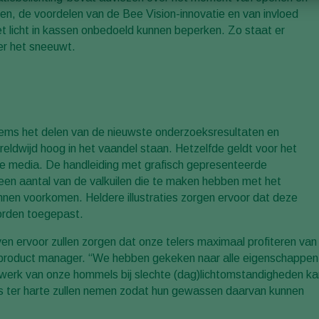
en, de voordelen van de Bee Vision-innovatie en van invloed
het licht in kassen onbedoeld kunnen beperken. Zo staat er
er het sneeuwt.
stems het delen van de nieuwste onderzoeksresultaten en
ldwijd hoog in het vaandel staan. Hetzelfde geldt voor het
are media. De handleiding met grafisch gepresenteerde
 een aantal van de valkuilen die te maken hebben met het
nnen voorkomen. Heldere illustraties zorgen ervoor dat deze
 worden toegepast.
ven ervoor zullen zorgen dat onze telers maximaal profiteren van
r product manager. “We hebben gekeken naar alle eigenschappen
 werk van onze hommels bij slechte (dag)lichtomstandigheden ka
s ter harte zullen nemen zodat hun gewassen daarvan kunnen