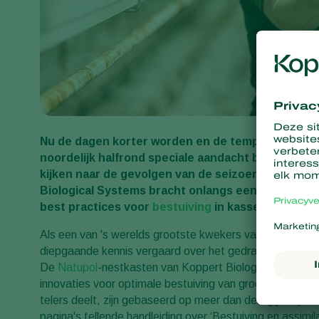
Nu de dagen korter worden en de temperaturen d
noordelijk halfrond speciale aandacht besteden aan
kijken naar de gevolgen van de seizoenswisseling
Biological Systems bracht onlangs een bruikbare
best practices voor
bestuiving
in kassen met assim
Als een van 's werelds grootste kwekers van hommelso
diepgaande kennis vergaard over het gedrag van deze b
De
Natupol
-nestkasten van Koppert Biological System
innovaties voor optimale bestuiving van groente- en frui
telers deelt, zijn gebaseerd op meer dan dertig jaar pra
pagina's tellende handleiding over ‘Bestuiving en assim