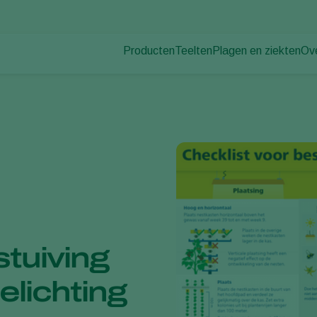
Producten
Teelten
Plagen en ziekten
Ov
Plagen
Plaagbestrijding
Bedekte groenteteelt
Ov
Plantenziekten
Ziektebestrijding
Siergewassen
Nie
Bestuiving
Fruit
Du
Weerbaar telen
Vollegrondsgroenten
Wer
Uitzettechnieken
Akkerbouwgewassen
Co
Monitoring & Scouting
Services
stuiving
elichting