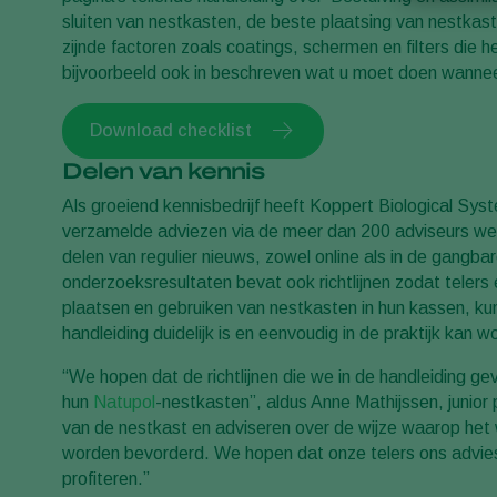
sluiten van nestkasten, de beste plaatsing van nestkast
zijnde factoren zoals coatings, schermen en filters die 
bijvoorbeeld ook in beschreven wat u moet doen wanne
Download checklist
Delen van kennis
Als groeiend kennisbedrijf heeft Koppert Biological Sy
verzamelde adviezen via de meer dan 200 adviseurs were
delen van regulier nieuws, zowel online als in de gangb
onderzoeksresultaten bevat ook richtlijnen zodat telers
plaatsen en gebruiken van nestkasten in hun kassen, ku
handleiding duidelijk is en eenvoudig in de praktijk kan
“We hopen dat de richtlijnen die we in de handleiding ge
hun
Natupol
-nestkasten”, aldus Anne Mathijssen, junio
van de nestkast en adviseren over de wijze waarop het
worden bevorderd. We hopen dat onze telers ons advie
profiteren.”