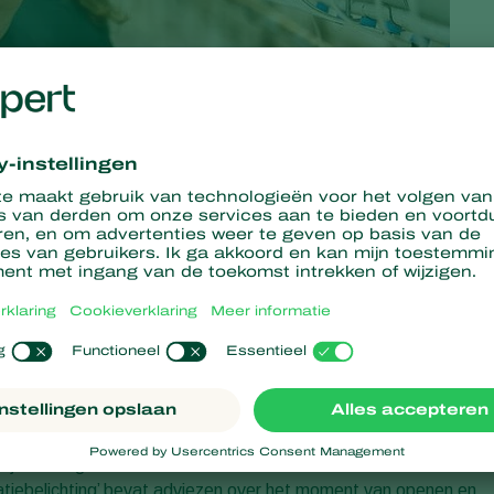
alen, moeten telers op de hogere breedtegraden van he
 hun assimilatiebelichting. Het is hoog tijd om eens te
 voor de bestuivers die hun werk doen in uw kas! Koppert
 handleiding en een
informatieve poster
uit met daarin zij
ilatiebelichting.
orten heeft de R&D-afdeling van Koppert Biological Systems
estuiver in zeer uiteenlopende omstandigheden en klimaattypen
s worden voortdurend verder ontwikkeld en bevatten de nieuwst
tteelten. De best practices en adviezen die het bedrijf nu met
ktijkervaring en waardevolle feedback van telers. De acht
ilatiebelichting’ bevat adviezen over het moment van openen en