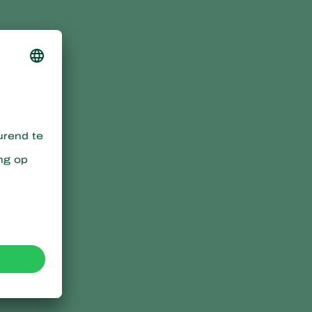
t
n
.
e