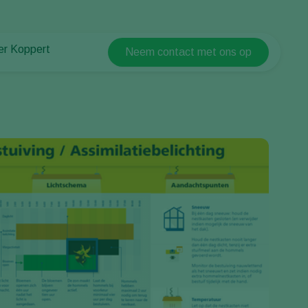
er Koppert
Neem contact met ons op
Koppert Global
er Koppert
Argentina
uws en informatie
Austria
urzaamheid
Belgium
ken bij Koppert
ntact
Brasil
Canada (English)
Canada (French)
Ecuador
Finland (Finnish)
Finland (Swedish)
France
Germany