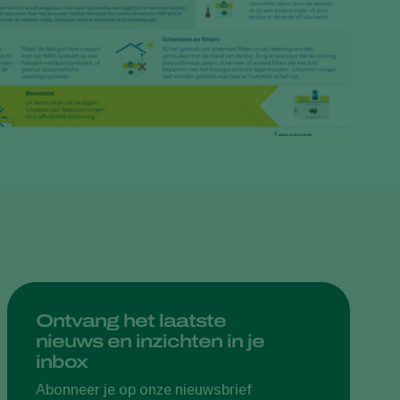
Greece
Hungary
India
Italy
Kenya
Korea
Mexico
Netherlands
Paraguay
Poland
Portugal
Natupol Excel – Bee Vision: genomineerd voor de 
Ontvang het laatste
nieuws en inzichten in je
Russia
inbox
South Africa
Abonneer je op onze nieuwsbrief
Spain