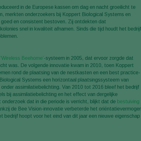
roduceerd in de Europese kassen om dag en nacht groeilicht te
en, merkten onderzoekers bij Koppert Biological Systems en
goed en consistent bestoven. Zij ontdekten dat
lonies snel in kwaliteit afnamen. Sinds die tijd houdt het bedrij
oblemen.
t
‘Wireless Beehome’
-systeem in 2005, dat ervoor zorgde dat
licht was. De volgende innovatie kwam in 2010, toen Koppert
men rond de plaatsing van de nestkasten en een best practice-
Biological Systems een horizontaal plaatsingssysteem van
nder assimilatiebelichting. Van 2010 tot 2016 bleef het bedrijf
ij assimilatiebelichting en het effect van dergelijke
derzoek dat in die periode is verricht, blijkt dat de
bestuiving
ankzij de Bee Vision-innovatie verbeterde het oriëntatievermoge
bedrijf hoopt voor het eind van dit jaar een nieuwe eigenschap