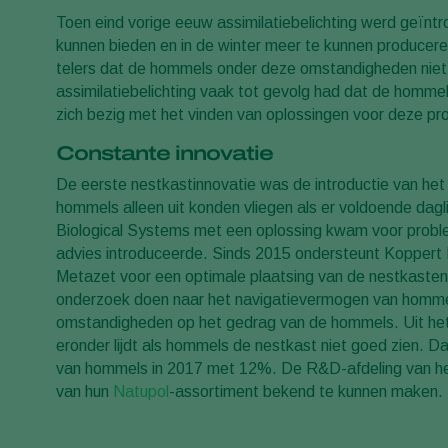
Toen eind vorige eeuw assimilatiebelichting werd geïnt
kunnen bieden en in de winter meer te kunnen producer
telers dat de hommels onder deze omstandigheden niet 
assimilatiebelichting vaak tot gevolg had dat de hommelko
zich bezig met het vinden van oplossingen voor deze pr
Constante innovatie
De eerste nestkastinnovatie was de introductie van he
hommels alleen uit konden vliegen als er voldoende dag
Biological Systems met een oplossing kwam voor proble
advies introduceerde. Sinds 2015 ondersteunt Koppert 
Metazet voor een optimale plaatsing van de nestkasten o
onderzoek doen naar het navigatievermogen van hommels b
omstandigheden op het gedrag van de hommels. Uit het on
eronder lijdt als hommels de nestkast niet goed zien. D
van hommels in 2017 met 12%. De R&D-afdeling van het 
van hun
Natupol
-assortiment bekend te kunnen maken.