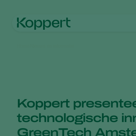
Home
Nieuws en informatie
Koppert presente
technologische in
GreenTech Amst