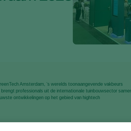
 GreenTech Amsterdam, ’s werelds toonaangevende vakbeurs
rengt professionals uit de internationale tuinbouwsector same
euwste ontwikkelingen op het gebied van hightech