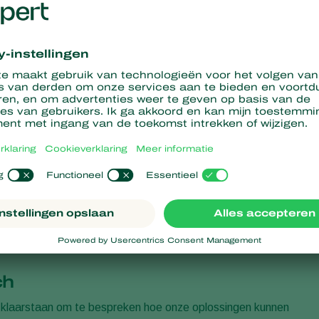
 praktijk
nnovatie laat Koppert zien hoe
biologische bestrijding
,
in praktische oplossingen die telers wereldwijd ondersteunen.
pperts nieuwste innovaties, waaronder:
aas-en applicatietechnieken demonstreert
 meeldauwbestrijding
rijding van
trips
lers datagestuurde ondersteuning bieden bij het nemen van
ies op GreenTech diverse andere verblaas en applicatietechnieke
e kunnen nemen in Kopperts lopende werkzaamheden op het
ch
s klaarstaan om te bespreken hoe onze oplossingen kunnen