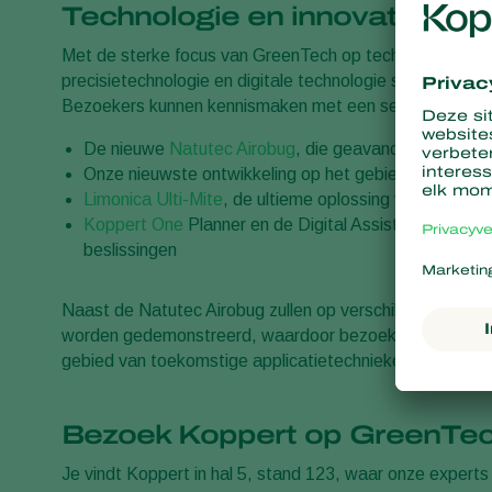
Technologie en innovatie in de
Met de sterke focus van GreenTech op technologische i
precisietechnologie en digitale technologie samenkomen 
Bezoekers kunnen kennismaken met een selectie van Ko
De nieuwe
Natutec Airobug
, die geavanceerde verbl
Onze nieuwste ontwikkeling op het gebied van echte
Limonica Ulti-Mite
, de ultieme oplossing voor de best
Koppert One
Planner en de Digital Assistant, die te
beslissingen
Naast de Natutec Airobug zullen op verschillende locat
worden gedemonstreerd, waardoor bezoekers een kijkj
gebied van toekomstige applicatietechnieken.
Bezoek Koppert op GreenTe
Je vindt Koppert in hal 5, stand 123, waar onze expert