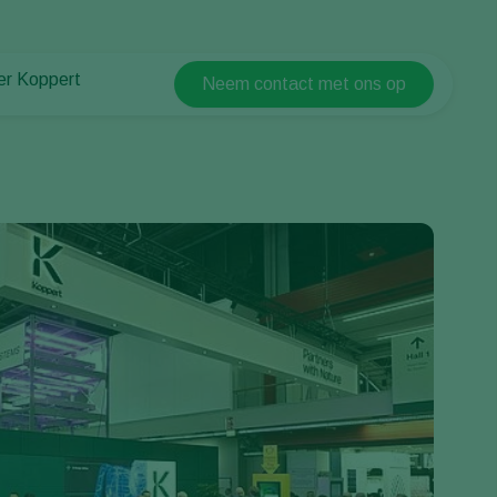
er Koppert
Neem contact met ons op
Koppert Global
er Koppert
Argentina
uws en informatie
Austria
urzaamheid
Belgium
ken bij Koppert
ntact
Brasil
Canada (English)
Canada (French)
Ecuador
Finland (Finnish)
Finland (Swedish)
France
Germany