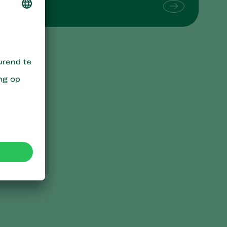
Sweden
Switzerland
Turkey
USA
United Kingdom
n