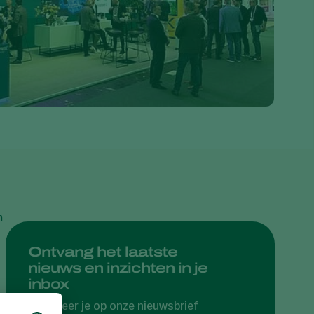
Greece
Hungary
India
Italy
Kenya
Korea
Mexico
Netherlands
Paraguay
n
Poland
Portugal
Ontvang het laatste
nieuws en inzichten in je
Russia
inbox
South Africa
Abonneer je op onze nieuwsbrief
Spain