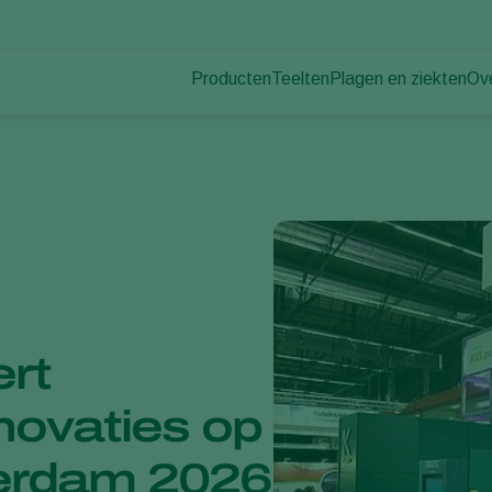
Producten
Teelten
Plagen en ziekten
Ov
Plagen
Plaagbestrijding
Bedekte groenteteelt
Ov
Plantenziekten
Ziektebestrijding
Siergewassen
Nie
Bestuiving
Fruit
Du
Weerbaar telen
Vollegrondsgroenten
Wer
Uitzettechnieken
Akkerbouwgewassen
Co
Monitoring & Scouting
Services
ert
novaties op
erdam 2026