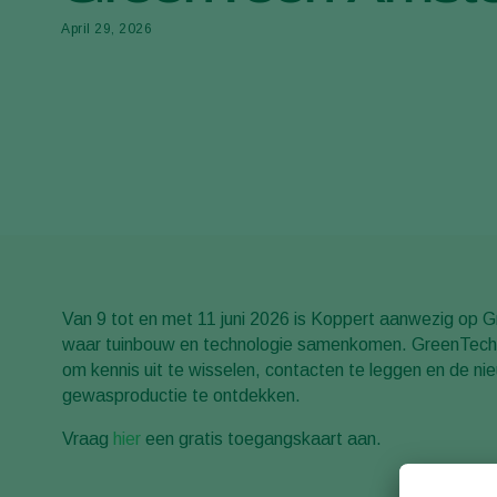
April 29, 2026
Van 9 tot en met 11 juni 2026 is Koppert aanwezig op
waar tuinbouw en technologie samenkomen. GreenTech b
om kennis uit te wisselen, contacten te leggen en de ni
gewasproductie te ontdekken.
Vraag
hier
een gratis toegangskaart aan.