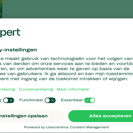
n basis voor effectieve
ndaag de dag steeds strikter gehandhaafd. Dat is logisch, maa
 lastiger. Adviseurs kunnen immers niet meer fysiek de kas in,
riën et cetera. Dat betekent dat we het scouten dus volledig
ag een zo goed mogelijk inzicht hebben in datgene wat zich in de