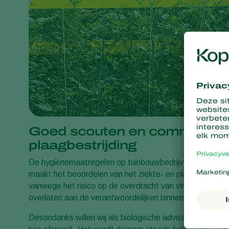
Goed scouten en communicere
plaagbestrijding
De hygiënemaatregelen op tuinbouwbedrijven worden va
maakt het beoordelen van het ziekte- en plaagniveau wel
vanwege het risico op de overdracht van virussen, bacte
overlaten aan de verantwoordelijken binnen het bedrijf.
Desondanks willen wij als biologische adviseurs wel gra