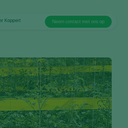
er Koppert
Neem contact met ons op
Koppert Global
er Koppert
Argentina
uws en informatie
Austria
urzaamheid
Belgium
ken bij Koppert
ntact
Brasil
Canada (English)
Canada (French)
Ecuador
Finland (Finnish)
Finland (Swedish)
France
Germany