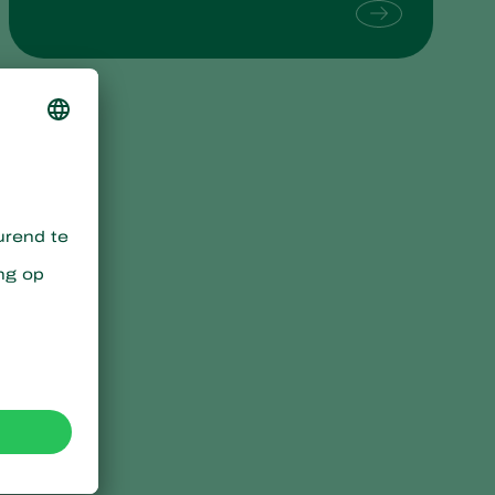
Sweden
Switzerland
Turkey
USA
United Kingdom
r