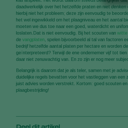
kas afspeelt. Het wordt daarom steeds belangrijker d
daadwerkelijk over het hetzelfde praten en niet
denken
hierbij niet het probleem; deze zijn eenvoudig te beoord
het wel ingewikkeld om het plaagniveau en het aantal b
moeten we dus toe naar een goed, waterdicht en unif
loslaten.Dat is niet eenvoudig. Bij het scouten van
witte
de
vangplaten
, spelen bijvoorbeeld al tal van factoren 
bedrijf hetzelfde aantal platen per hectare en worden d
geïnterpreteerd? Terwijl de ene ondernemer vijf tot tien 
daar niet zenuwachtig van. En zo zijn er nog meer subje
Belangrijk is daarom dat je als teler, samen met je advi
duidelijke regels bevatten voor het vastleggen van een z
juist advies worden verstrekt. Kortom: goed scouten e
plaagbestrijding!
Deel dit artikel