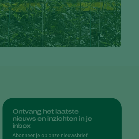
Greece
Hungary
India
Italy
Kenya
Korea
Mexico
Netherlands
Paraguay
Poland
Portugal
Ontvang het laatste
nieuws en inzichten in je
Russia
inbox
South Africa
Abonneer je op onze nieuwsbrief
Spain