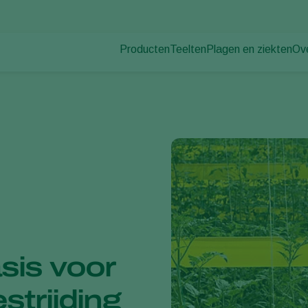
Producten
Teelten
Plagen en ziekten
Ov
Plagen
Plaagbestrijding
Bedekte groenteteelt
Ov
Plantenziekten
Ziektebestrijding
Siergewassen
Nie
Bestuiving
Fruit
Du
Weerbaar telen
Vollegrondsgroenten
Wer
Uitzettechnieken
Akkerbouwgewassen
Co
Monitoring & Scouting
Services
is voor
strijding