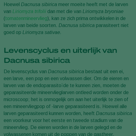
Hoewel
Dacnusa sibirica
meer moeite heeft met de larven
van
Liriomyza trifolii
dan met die van
Liriomyza bryoniae
(
tomatenmineervlieg
), kan ze zich prima ontwikkelen in de
larven van beide soorten.
Dacnusa sibirica
parasiteert niet
goed op
Liriomyza sativae.
Levenscyclus en uiterlijk van
Dacnusa sibirica
De levenscyclus van
Dacnusa sibirica
bestaat uit een ei,
een larve, een pop en een volwassen dier. Om de eieren en
larven van de endoparasitoïde te kunnen zien, moeten de
geparasiteerde mineervlieglarven ontleed worden onder de
microscoop; het is onmogelijk om aan het uiterlijk te zien of
een mineervliegpop of -larve geparasiteerd is. Hoewel alle
larven geparasiteerd kunnen worden, heeft
Dacnusa sibirica
een voorkeur voor het eerste en tweede stadium van de
mineervlieg. De eieren worden in de larven gelegd en de
volwassenen komen uit de poppen van de gastheer.