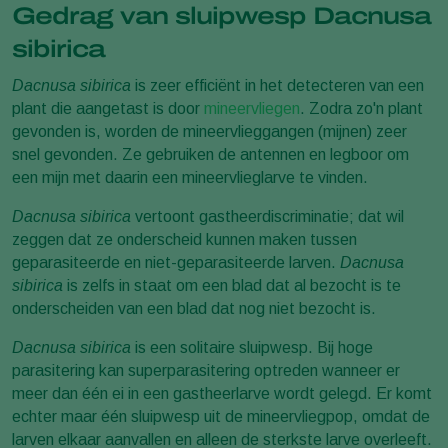
Gedrag van sluipwesp Dacnusa
sibirica
Dacnusa sibirica
is zeer efficiënt in het detecteren van een
plant die aangetast is door
mineervliegen
. Zodra zo'n plant
gevonden is, worden de mineervlieggangen (mijnen) zeer
snel gevonden. Ze gebruiken de antennen en legboor om
een mijn met daarin een mineervlieglarve te vinden.
Dacnusa sibirica
vertoont gastheerdiscriminatie; dat wil
zeggen dat ze onderscheid kunnen maken tussen
geparasiteerde en niet-geparasiteerde larven.
Dacnusa
sibirica
is zelfs in staat om een blad dat al bezocht is te
onderscheiden van een blad dat nog niet bezocht is.
Dacnusa sibirica
is een solitaire sluipwesp. Bij hoge
parasitering kan superparasitering optreden wanneer er
meer dan één ei in een gastheerlarve wordt gelegd. Er komt
echter maar één sluipwesp uit de mineervliegpop, omdat de
larven elkaar aanvallen en alleen de sterkste larve overleeft.