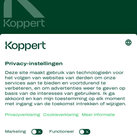
Ontvang het laatste nieuws en
informatie
Hier aanmelden
Partners with Nature
Roofmijten
Over Koppert
Roofinsecten
Sluipwespen
Over Koppert
Nuttige nematoden
Populaire links
Nieuws en informatie
Nuttige micro-organismen