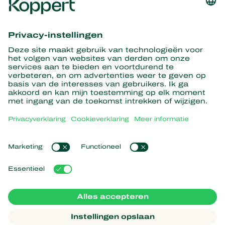
Ontvang het laatste nieuws en
informatie
Hier aanmelden
Partners with Nature
Roofmijten
Over Koppert
Roofinsecten
Sluipwespen
Over Koppert
Nuttige nematoden
Populaire links
Nieuws en evenementen
Nuttige micro-organismen
Duurzaamheid
Gewasbescherming
Ervaringen van klanten
Werken bij Koppert
Bestuiving
Webshop
Contact
Koppert Global
Koppert One
Cookies beheren
Privacyverklaring
Disclaimer
Argentina