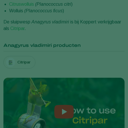
Citruswolluis
(Planococcus citri
)
Wolluis
(Planococcus ficus
)
De sluipwesp
Anagyrus vladimiri
is bij Koppert verkrijgbaar
als
Citripar
.
Anagyrus vladimiri producten
Citripar