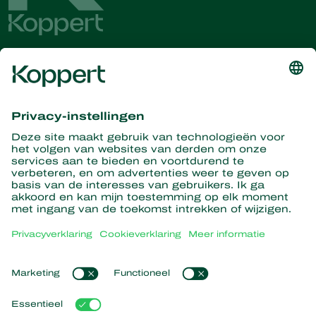
Ontvang het laatste nieuws en
informatie
Hier aanmelden
Partners with Nature
Roofmijten
Over Koppert
Roofinsecten
Sluipwespen
Over Koppert
Nuttige nematoden
Populaire links
Nieuws en evenementen
Nuttige micro-organismen
Duurzaamheid
Gewasbescherming
Ervaringen van klanten
Werken bij Koppert