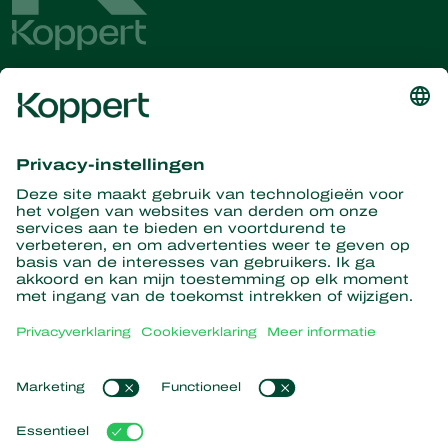
Ontvang het laatste nieuws en
informatie
Hier aanmelden
Partners with Nature
Roofmijten
Over Koppert
Roofinsecten
Sluipwespen
Over Koppert
Nuttige nematoden
Populaire links
Nieuws en informatie
Nuttige micro-organismen
Duurzaamheid
Gewasbescherming
Ervaringen van klanten
Werken bij Koppert