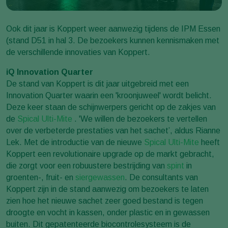
Ook dit jaar is Koppert weer aanwezig tijdens de IPM Essen
(stand D51 in hal 3. De bezoekers kunnen kennismaken met
de verschillende innovaties van Koppert.
iQ Innovation Quarter
De stand van Koppert is dit jaar uitgebreid met een
Innovation Quarter waarin een 'kroonjuweel' wordt belicht.
Deze keer staan de schijnwerpers gericht op de zakjes van
de
Spical Ulti-Mite
. 'We willen de bezoekers te vertellen
over de verbeterde prestaties van het sachet’, aldus Rianne
Lek. Met de introductie van de nieuwe
Spical Ulti-Mite
heeft
Koppert een revolutionaire upgrade op de markt gebracht,
die zorgt voor een robuustere bestrijding van
spint
in
groenten-, fruit- en
siergewassen
. De consultants van
Koppert zijn in de stand aanwezig om bezoekers te laten
zien hoe het nieuwe sachet zeer goed bestand is tegen
droogte en vocht in kassen, onder plastic en in gewassen
buiten. Dit gepatenteerde biocontrolesysteem is de