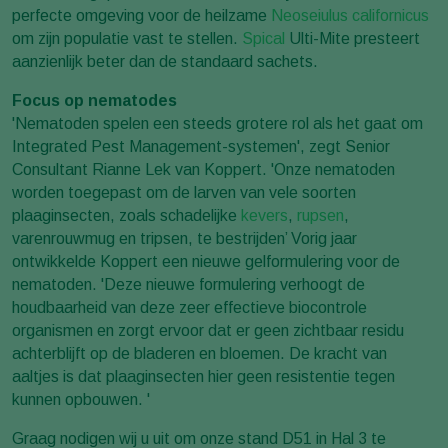
perfecte omgeving voor de heilzame
Neoseiulus californicus
om zijn populatie vast te stellen.
Spical
Ulti-Mite presteert
aanzienlijk beter dan de standaard sachets.
Focus op nematodes
'Nematoden spelen een steeds grotere rol als het gaat om
Integrated Pest Management-systemen', zegt Senior
Consultant Rianne Lek van Koppert. 'Onze nematoden
worden toegepast om de larven van vele soorten
plaaginsecten, zoals schadelijke
kevers
,
rupsen
,
varenrouwmug en tripsen, te bestrijden’ Vorig jaar
ontwikkelde Koppert een nieuwe gelformulering voor de
nematoden. 'Deze nieuwe formulering verhoogt de
houdbaarheid van deze zeer effectieve biocontrole
organismen en zorgt ervoor dat er geen zichtbaar residu
achterblijft op de bladeren en bloemen. De kracht van
aaltjes is dat plaaginsecten hier geen resistentie tegen
kunnen opbouwen. '
Graag nodigen wij u uit om onze stand D51 in Hal 3 te