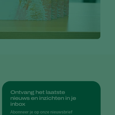
Greece
Hungary
India
Italy
Kenya
Korea
Mexico
Netherlands
Paraguay
Poland
Portugal
Ontvang het laatste
nieuws en inzichten in je
Russia
inbox
South Africa
Abonneer je op onze nieuwsbrief
Spain