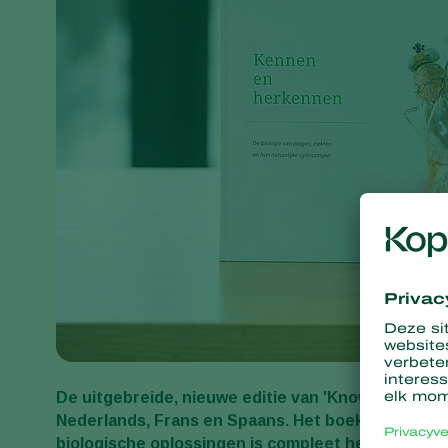
De uitgebreide, nieuwe editie van 'Knowing and r
Nederlands, Frans en Spaans. Het boek van Kopper
biologische oplossingen is compleet herzien en ui