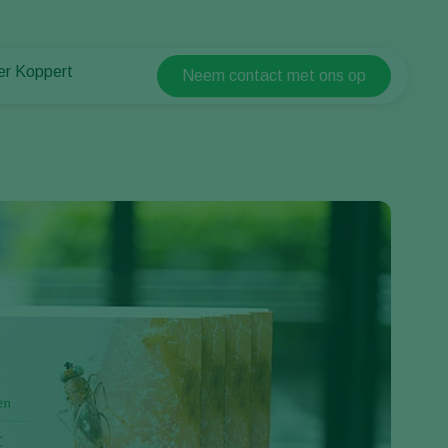
er Koppert
Neem contact met ons op
Koppert Global
er Koppert
Argentina
uws en informatie
Austria
urzaamheid
Belgium
ken bij Koppert
ntact
Brasil
Canada (English)
Canada (French)
Ecuador
Finland (Finnish)
Finland (Swedish)
France
Germany