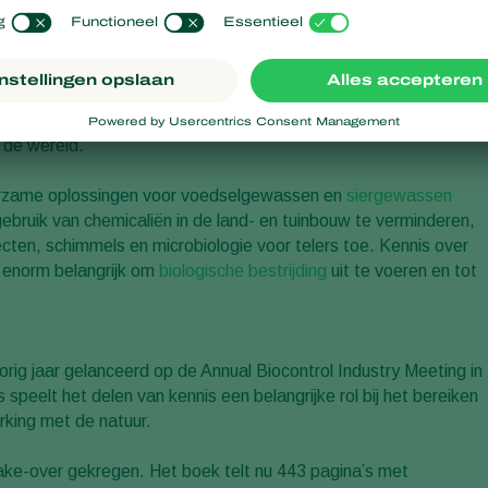
hoefte om de informatie beschikbaar te hebben voor andere lan
mmunicatiespecialist bij Koppert. 'Onze biologische oplossingen
nformatie over de meest voorkomende ziekten en plagen in
n de wereld.
duurzame oplossingen voor voedselgewassen en
siergewassen
uik van chemicaliën in de land- en tuinbouw te verminderen,
cten, schimmels en microbiologie voor telers toe. Kennis over
m enorm belangrijk om
biologische bestrijding
uit te voeren en tot
rig jaar gelanceerd op de Annual Biocontrol Industry Meeting in
peelt het delen van kennis een belangrijke rol bij het bereiken
king met de natuur.
make-over gekregen. Het boek telt nu 443 pagina’s met