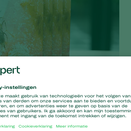
ecognizing' is sinds woensdag ook beschikbaar in het
t Biological Systems over plagen, ziekten en hun
tgebreid. De Engelse versie van dit naslagwerk werd vori