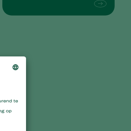
Sweden
Switzerland
Turkey
USA
United Kingdom
g