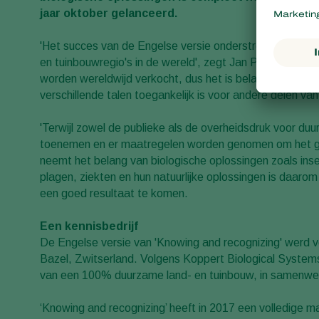
jaar oktober gelanceerd.
'Het succes van de Engelse versie onderstreepte de be
en tuinbouwregio's in de wereld', zegt Jan Piet Bak, co
worden wereldwijd verkocht, dus het is belangrijk dat i
verschillende talen toegankelijk is voor andere delen va
'Terwijl zowel de publieke als de overheidsdruk voor 
toenemen en er maatregelen worden genomen om het gebr
neemt het belang van biologische oplossingen zoals inse
plagen, ziekten en hun natuurlijke oplossingen is daaro
een goed resultaat te komen.
Een kennisbedrijf
De Engelse versie van 'Knowing and recognizing' werd vo
Bazel, Zwitserland. Volgens Koppert Biological Systems s
van een 100% duurzame land- en tuinbouw, in samenwer
‘Knowing and recognizing’ heeft in 2017 een volledige 