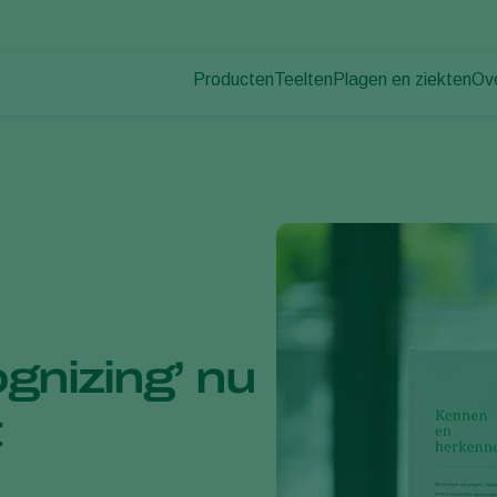
Producten
Teelten
Plagen en ziekten
Ov
Plagen
Plaagbestrijding
Bedekte groenteteelt
Ov
Plantenziekten
Ziektebestrijding
Siergewassen
Nie
Bestuiving
Fruit
Du
Weerbaar telen
Vollegrondsgroenten
Wer
Uitzettechnieken
Akkerbouwgewassen
Co
Monitoring & Scouting
Services
gnizing’ nu
t