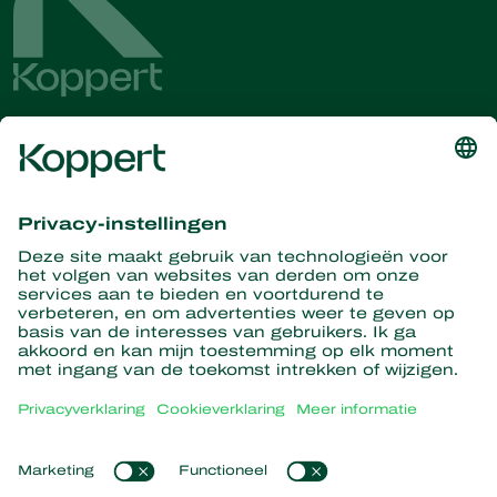
Ontvang het laatste nieuws en
informatie
Hier aanmelden
Partners with Nature
Roofmijten
Over Koppert
Roofinsecten
Sluipwespen
Over Koppert
Nuttige nematoden
Populaire links
Nieuws en informatie
Nuttige micro-organismen