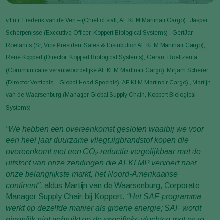
v.l.n.r. Frederik van de Ven – (Chief of staff, AF KLM Martinair Cargo) , Jasper
Scherpenisse (Executive Officer, Koppert Biological Systems) , GertJan
Roelands (Sr, Vice President Sales & Distribution AF KLM Martinair Cargo),
René Koppert (Director, Koppert Biological Systems), Gerard Roelfzema
(Communicatie verantwoordelijke AF KLM Martinair Cargo), Mirjam Scherer
(Director Verticals – Global Head Specials), AF KLM Martinair Cargo),, Martijn
van de Waarsenburg (Manager Global Supply Chain, Koppert Biological
Systems)
“We hebben een overeenkomst gesloten waarbij we voor
een heel jaar duurzame vliegtuigbrandstof kopen die
overeenkomt met een CO₂-reductie vergelijkbaar met de
uitstoot van onze zendingen die AFKLMP vervoert naar
onze belangrijkste markt, het Noord-Amerikaanse
continent”,
aldus Martijn van de Waarsenburg, Corporate
Manager Supply Chain bij Koppert
. “Het SAF-programma
werkt op dezelfde manier als groene energie; SAF wordt
eigenlijk niet gebruikt op de specifieke vluchten met onze