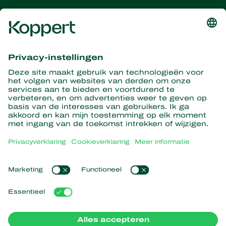
Ontvang het laatste nieuws en
informatie
Hier aanmelden
Partners with Nature
Roofmijten
Over Koppert
Roofinsecten
Sluipwespen
Over Koppert
Nuttige nematoden
Populaire links
Nieuws en informatie
Nuttige micro-organismen
Duurzaamheid
Gewasbescherming
Ervaringen van klanten
Werken bij Koppert
Bestuiving
Webshop
Contact
Koppert Global
Koppert One
Cookies beheren