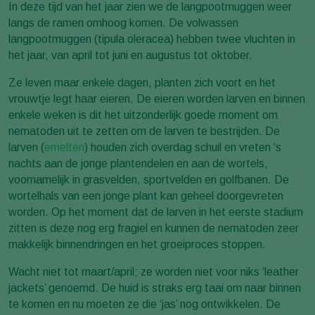
In deze tijd van het jaar zien we de langpootmuggen weer
langs de ramen omhoog komen. De volwassen
langpootmuggen (tipula oleracea) hebben twee vluchten in
het jaar, van april tot juni en augustus tot oktober.
Ze leven maar enkele dagen, planten zich voort en het
vrouwtje legt haar eieren. De eieren worden larven en binnen
enkele weken is dit het uitzonderlijk goede moment om
nematoden uit te zetten om de larven te bestrijden. De
larven (
emelten
) houden zich overdag schuil en vreten ‘s
nachts aan de jonge plantendelen en aan de wortels,
voornamelijk in grasvelden, sportvelden en golfbanen. De
wortelhals van een jonge plant kan geheel doorgevreten
worden. Op het moment dat de larven in het eerste stadium
zitten is deze nog erg fragiel en kunnen de nematoden zeer
makkelijk binnendringen en het groeiproces stoppen.
Wacht niet tot maart/april; ze worden niet voor niks ‘leather
jackets’ genoemd. De huid is straks erg taai om naar binnen
te komen en nu moeten ze die ‘jas’ nog ontwikkelen. De