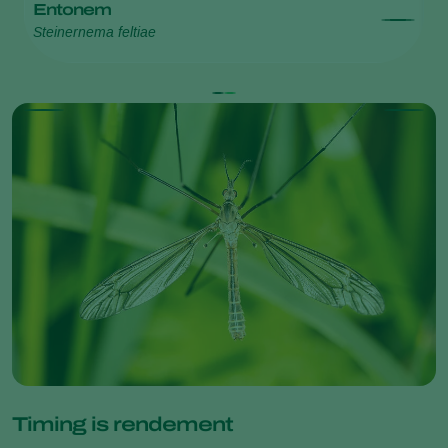
Entonem
C
Steinernema feltiae
St
Timing is rendement