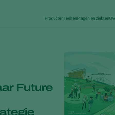
Producten
Teelten
Plagen en ziekten
Ov
Plagen
Plaagbestrijding
Bedekte groenteteelt
Ov
Plantenziekten
Ziektebestrijding
Siergewassen
Nie
Bestuiving
Fruit
Du
Weerbaar telen
Vollegrondsgroenten
Wer
Uitzettechnieken
Akkerbouwgewassen
Co
Monitoring & Scouting
Services
aar Future
ategie