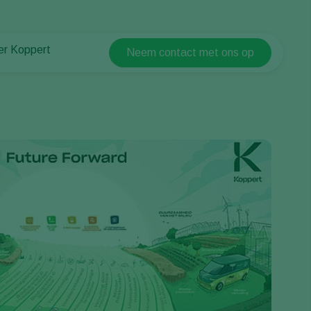
er Koppert
Neem contact met ons op
Koppert Global
er Koppert
Argentina
uws en informatie
Austria
urzaamheid
Belgium
ken bij Koppert
ntact
Brasil
Canada (English)
Canada (French)
Ecuador
Finland (Finnish)
Finland (Swedish)
France
Germany