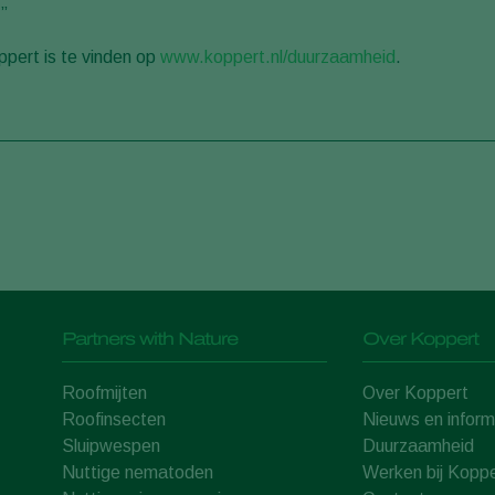
.”
pert is te vinden op
www.koppert.nl/duurzaamheid
.
Partners with Nature
Over Koppert
Roofmijten
Over Koppert
Roofinsecten
Nieuws en inform
Sluipwespen
Duurzaamheid
Nuttige nematoden
Werken bij Koppe