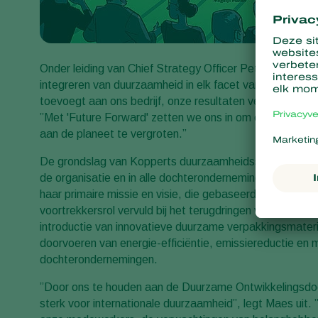
Onder leiding van Chief Strategy Officer Peter Maes, o
integreren van duurzaamheid in elk facet van de bedrij
toevoegt aan ons bedrijf, onze resultaten verbetert en 
”Met 'Future Forward' zetten we ons in om onze negatiev
aan de planeet te vergroten.”
De grondslag van Kopperts duurzaamheidsstrategie is 
de organisatie en in alle dochterondernemingen betrok
haar primaire missie en visie, die gebaseerd zijn op mili
voortrekkersrol vervuld bij het terugdringen van het ge
introductie van innovatieve duurzame verpakkingsmateri
doorvoeren van energie-efficiëntie, emissiereductie en m
dochterondernemingen.
”Door ons te houden aan de Duurzame Ontwikkelingsdo
sterk voor internationale duurzaamheid”, legt Maes uit.