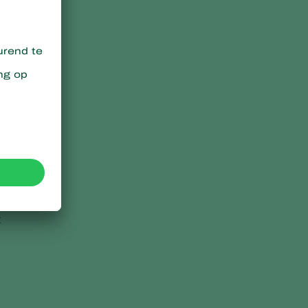
e
e
n
t