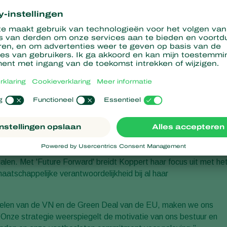
marmt Koppert een bedrijfsbrede transformatie gericht op het
fsvoering. ”Duurzaamheid is een strategische noodzaak die waard
onze levensvatbaarheid op lange termijn vergroot”, zegt Maes.
e impact te verminderen en tegelijkertijd onze positieve bijdrag
een wereldwijde aanpak waarbij medewerkers op elk niveau van
ken zijn. De duurzaamheidsagenda van Koppert bouwt voort op
eubehoud en gezondheid. In de loop der jaren heeft het bedrijf ee
bruik van pesticiden, het behoud van ecosystemen en de
alen. Met 'Future Forward' breidt Koppert haar focus uit met he
aatschappelijke verantwoordelijkheid bij al haar
elen van de VN en de Green Deal van de EU, maken we ons
 ”Onze strategie weerspiegelt de motivatie van ons bestuur en