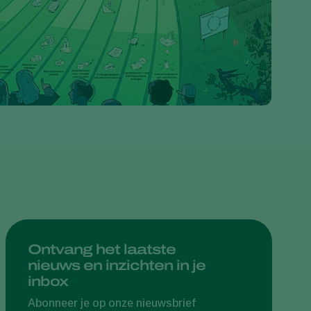
Greece
Hungary
India
Italy
Kenya
Korea
Mexico
Netherlands
Paraguay
Poland
Portugal
Ontvang het laatste
nieuws en inzichten in je
Russia
inbox
South Africa
Abonneer je op onze nieuwsbrief
Spain