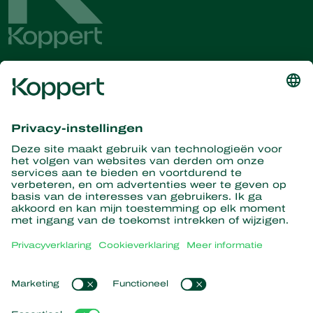
Ontvang het laatste nieuws en
informatie
Hier aanmelden
Partners with Nature
Roofmijten
Over Koppert
Roofinsecten
Sluipwespen
Over Koppert
Nuttige nematoden
Populaire links
Nieuws en informatie
Nuttige micro-organismen
Duurzaamheid
Gewasbescherming