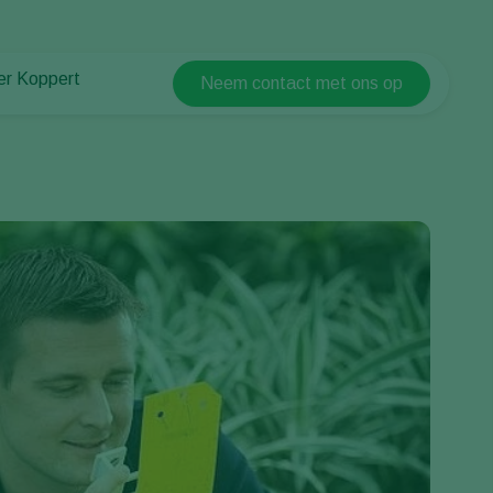
er Koppert
Neem contact met ons op
Koppert Global
er Koppert
Argentina
uws en informatie
Austria
urzaamheid
Belgium
ken bij Koppert
ntact
Brasil
Canada (English)
Canada (French)
Ecuador
Finland (Finnish)
Finland (Swedish)
France
Germany