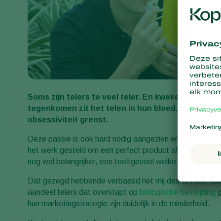
Soms zijn telers te veel teler. En kwekers te veel 
tegenkomen zit het telen in hun bloed. Het werk w
obsessiviteit grenst.
Deze passie is ook hard nodig aangezien er vaak lange 
het werk gesteld om een perfect product af te kunnen le
nog wel belangrijker, een teeltgevoel welke nergens te
Dat gezegd hebbende verbaasd het mij des te meer dat m
aandeel telers dat overstapt op
biologische bestrijding
g
hun marketingstrategie zijn duidelijk in de minderheid.