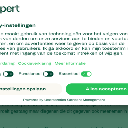
kweker. Bij het overgrote deel van de telers die wij
ordt verricht met een passie die niet zelden aan
dagen, soms inclusief nachten, worden gedraaid. Alles wordt in
veren. Dit resulteert in een imposante teeltkennis, en misschien
r wereld wordt geëvenaard.
arketing veelal een ondergeschoven kindje lijkt te zijn. Het
roeit gestaag maar diegenen die dit gegeven ook meenemen in