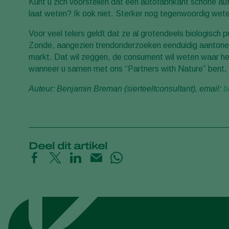
Kunt u zich voorstellen dat een autofabrikant schone au
laat weten? Ik ook niet. Sterker nog tegenwoordig wete
Voor veel telers geldt dat ze al grotendeels biologisch
Zonde, aangezien trendonderzoeken eenduidig aantone
markt. Dat wil zeggen, de consument wil weten waar h
wanneer u samen met ons “Partners with Nature” bent, n
Auteur: Benjamin Breman (sierteeltconsultant), email:
b
Deel dit artikel