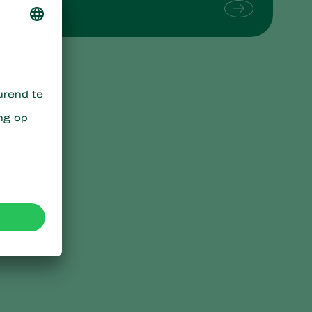
Sweden
Switzerland
Turkey
USA
United Kingdom