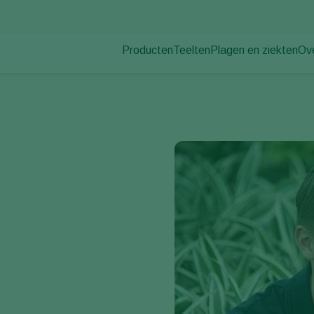
Producten
Teelten
Plagen en ziekten
Ov
Plagen
Plaagbestrijding
Bedekte groenteteelt
Ov
Plantenziekten
Ziektebestrijding
Siergewassen
Nie
Bestuiving
Fruit
Du
Weerbaar telen
Vollegrondsgroenten
Wer
Uitzettechnieken
Akkerbouwgewassen
Co
Monitoring & Scouting
Services