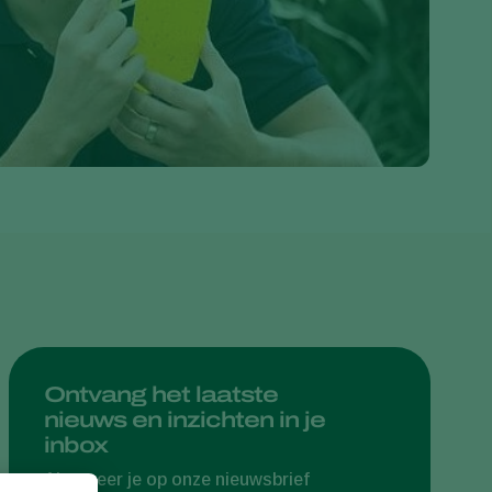
Greece
Hungary
India
Italy
Kenya
Korea
Mexico
Netherlands
Paraguay
Poland
Portugal
Ontvang het laatste
nieuws en inzichten in je
Russia
inbox
South Africa
Abonneer je op onze nieuwsbrief
Spain