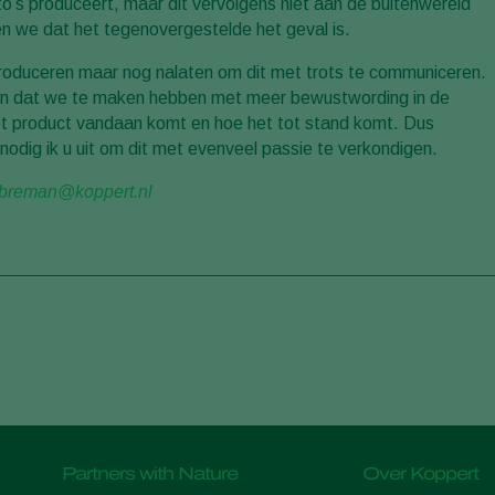
to’s produceert, maar dit vervolgens niet aan de buitenwereld
n we dat het tegenovergestelde het geval is.
 produceren maar nog nalaten om dit met trots te communiceren.
n dat we te maken hebben met meer bewustwording in de
et product vandaan komt en hoe het tot stand komt. Dus
odig ik u uit om dit met evenveel passie te verkondigen.
breman@koppert.nl
Partners with Nature
Over Koppert