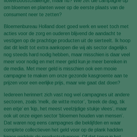
flowerboostchallenge, maar nu? Wie zet die campagne op
om bloemen en planten weer op de eerste plaats van de
consument neer te zetten?
Bloemenbureau Holland doet goed werk en weet toch met
acties voor de zorg en ouderen blijvend de aandacht te
vestigen op de prachtige producten uit de sierteelt. Ik hoop
dat dit leidt tot extra aankopen die wij als sector dagelijks
nog steeds hard nodig hebben, maar misschien is daar veel
meer voor nodig en met meer geld kun je meer bereiken in
de media. Met meer geld is misschien ook een mooie
campagne te maken om onze gezonde kasgroente aan te
prijzen voor een eerlijke prijs, maar wie gaat dat doen?
Iedereen herinnert zich vast nog wel campagnes uit andere
sectoren, zoals ‘melk, de witte motor’, ‘breek de dag, tik
een eitje’ en ‘kip, het meest veelzijdige stukje vlees’, maar
ook uit onze eigen sector ‘bloemen houden van mensen’.
Dat waren nog eens campagnes die beklijfden en waar
complete collectieven het geld voor op de plank hadden
liggen middels de productschappen. Of dat terug in het