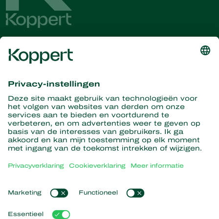
Ontvang het laatste nieuws en
informatie
Hier aanmelden
Partners with Nature
Roofmijten
Over Koppert
Roofinsecten
Sluipwespen
Over Koppert
Nuttige nematoden
Populaire links
Nieuws en informatie
Nuttige micro-organismen
Duurzaamheid
Gewasbescherming
Ervaringen van klanten