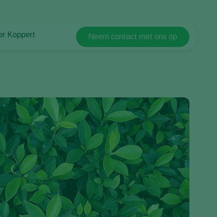
er Koppert
Neem contact met ons op
Koppert Global
er Koppert
Argentina
uws en informatie
Austria
urzaamheid
Belgium
ken bij Koppert
ntact
Brasil
Canada (English)
Canada (French)
Ecuador
Finland (Finnish)
Finland (Swedish)
France
Germany