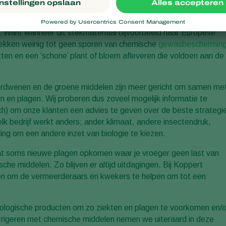
k meer chemische middelen toegelaten waardoor het eindproduct
erken we dat vooruitstrevende vermeerderaars ook in deze lande
 Want wanneer dit stekmateriaal bijvoorbeeld naar Europese
stekken weinig tot geen sporen van chemische
gewasbeschermin
tten en een ‘schone’ plant of bloem afleveren die voldoen aan de
erdwenen en de groene middelen zijn meer gericht om samen me
n en plagen. Wij proberen dus zoveel mogelijk informatie te
sch) om onze klanten een advies te geven over de beste strategi
 elk bedrijf werkt anders; ander klimaat, andere insectendruk,
ing om een andere inzet van biologie te kiezen.
at soms nieuwe plagen opkomen waar je vroeger geen last van
 middelen. Zo blijven er altijd uitdagingen. Bij Koppert
den om de vermeerderaars en kwekers te helpen om tot een
iologische producten om zo ziekten en plagen te voorkomen en/o
orrigeren met chemische middelen nemen we uiteraard in deze