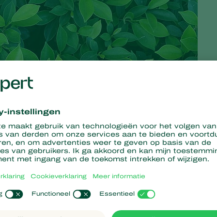
an intensiever aan de slag met IPM (integrated pest
eisen van hun afnemers. In de landen waar de opkweek plaats