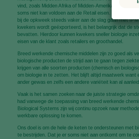
vind, zoals Midden Afrika of Midden-Amerika, zijn vaa
soms niet kan voldoen aan de Retail eisen. Gelukkig m
bij de opkweek steeds vaker aan de slag gaan met IPM.
kwekers wordt geëxporteerd, is het belangrijk dat de 
bevatten. Hierdoor kunnen kwekers sneller biologie inze
eisen van de klant zoals retailers en groothandel.
Breed werkende chemische middelen zijn zo goed als v
biologische producten de strijd aan te gaan tegen ziekte
krijgen van alle soorten producten (chemisch en biologi
om biologie in te zetten. Het blijft altijd maatwerk want
ander gewas en zelfs een andere variëteit kan al aanleid
Vaak is het samen zoeken naar de juiste strategie omd
had vanwege de toepassing van breed werkende chemische
Biological Systems zijn wij continu opzoek naar metho
werkbare oplossing te komen.
Ons doel is om de hele de keten te ondersteunen met b
te bestrijden. Dat je er soms niet aan ontkomt om te c