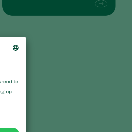
Sweden
Switzerland
Turkey
USA
United Kingdom