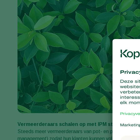
Vermeerderaars schalen op met IPM strategie
Steeds meer vermeerderaars van pot- en perkplanten ga
management) zodat hun klanten kunnen voldoen aan de 