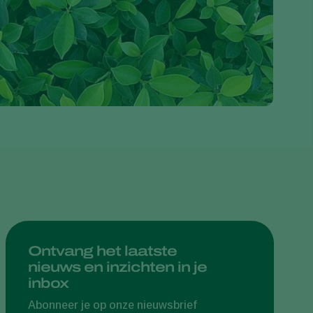
Greece
Hungary
India
Italy
Kenya
Korea
Mexico
Netherlands
Paraguay
Poland
Portugal
Ontvang het laatste
nieuws en inzichten in je
Russia
inbox
South Africa
Abonneer je op onze nieuwsbrief
Spain