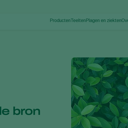
Producten
Teelten
Plagen en ziekten
Ov
Plagen
Plaagbestrijding
Bedekte groenteteelt
Ov
Plantenziekten
Ziektebestrijding
Siergewassen
Nie
Bestuiving
Fruit
Du
Weerbaar telen
Vollegrondsgroenten
Wer
Uitzettechnieken
Akkerbouwgewassen
Co
Monitoring & Scouting
Services
de bron