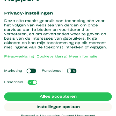
Ontvang het laatste nieuws en
informatie
Hier aanmelden
Partners with Nature
Roofmijten
Over Koppert
Roofinsecten
Sluipwespen
Over Koppert
Nuttige nematoden
Populaire links
Nieuws en informatie
Nuttige micro-organismen
Duurzaamheid
Gewasbescherming
Ervaringen van klanten
Werken bij Koppert
Bestuiving
Webshop
Contact
Koppert Global
Koppert One
Cookies beheren
Privacyverklaring
Disclaimer
Argentina
Cookieverklaring