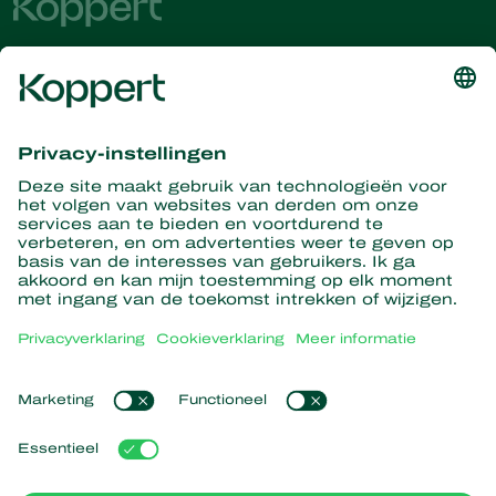
Ontvang het laatste nieuws en
informatie
Hier aanmelden
Partners with Nature
Roofmijten
Over Koppert
Roofinsecten
Sluipwespen
Over Koppert
Nuttige nematoden
Populaire links
Nieuws en informatie
Nuttige micro-organismen
Duurzaamheid
Gewasbescherming
Ervaringen van klanten
Werken bij Koppert
Bestuiving
Webshop
Contact
Koppert Global