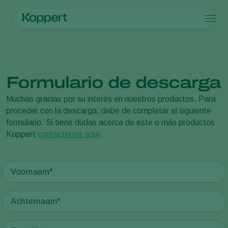
Producten
Home
Nieuws en informatie
Documenten
Koppert One
Contact
Producten
Teelten
Plaagbestrijding
Teelten
Plagen en ziekten
Formulario de descarga
Ziektebestrijding
Bedekte groenteteelt
Plagen en ziekten
Over Koppert
Zoeken
Bestuiving
Siergewassen
Plagen
Over Koppert
Muchas gracias por su interés en nuestros productos. Para
Weerbaar telen
Fruit
Plantenziekten
Over Koppert
proceder con la descarga, debe de completar el siguiente
Uitzettechnieken
Vollegrondsgroenten
Nieuws en informatie
formulario. Si tiene dudas acerca de este o más productos
Monitoring & Scouting
Akkerbouwgewassen
Duurzaamheid
Koppert
contáctenos aquí
.
Services
Werken bij Koppert
Contact