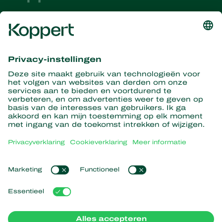
Ontvang het laatste nieuws en
informatie
Hier aanmelden
Partners with Nature
Roofmijten
Over Koppert
Roofinsecten
Sluipwespen
Over Koppert
Nuttige nematoden
Populaire links
Nieuws en informatie
Nuttige micro-organismen
Duurzaamheid
Gewasbescherming
Ervaringen van klanten
Werken bij Koppert
Bestuiving
Webshop
Contact
Koppert Global
Koppert One