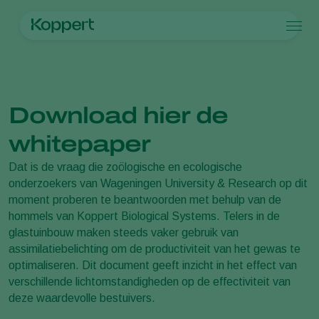
Producten
Home
Nieuws en informatie
Documenten
Koppert One
Contact
Producten
Teelten
Plaagbestrijding
Teelten
Plagen en ziekten
Download hier de
Ziektebestrijding
Bedekte groenteteelt
Plagen en ziekten
Over Koppert
Zoeken
Bestuiving
Siergewassen
Plagen
Over Koppert
whitepaper
Weerbaar telen
Fruit
Plantenziekten
Over Koppert
Uitzettechnieken
Vollegrondsgroenten
Nieuws en informatie
Dat is de vraag die zoölogische en ecologische
Monitoring & Scouting
Akkerbouwgewassen
Duurzaamheid
onderzoekers van Wageningen University & Research op dit
Services
Werken bij Koppert
moment proberen te beantwoorden met behulp van de
Contact
hommels van Koppert Biological Systems. Telers in de
glastuinbouw maken steeds vaker gebruik van
assimilatiebelichting om de productiviteit van het gewas te
optimaliseren. Dit document geeft inzicht in het effect van
verschillende lichtomstandigheden op de effectiviteit van
deze waardevolle bestuivers.