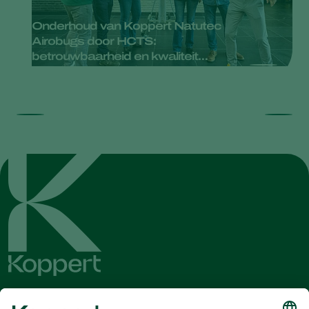
Onderhoud van Koppert Natutec
Airobugs door HCTS:
betrouwbaarheid en kwaliteit
gegarandeerd