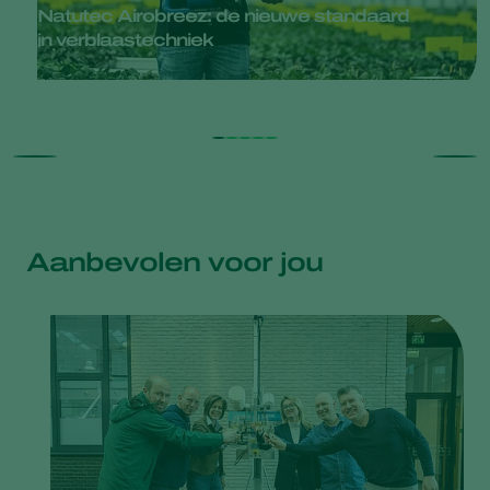
Natutec Airobreez: de nieuwe standaard
in verblaastechniek
Aanbevolen voor jou