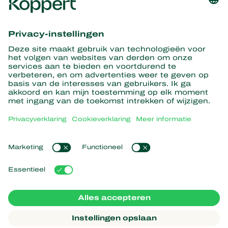
Ontvang het laatste nieuws en
informatie
Hier aanmelden
Partners with Nature
Roofmijten
Over Koppert
Roofinsecten
Sluipwespen
Over Koppert
Nuttige nematoden
Populaire links
Nieuws en informatie
Nuttige micro-organismen
Duurzaamheid
Gewasbescherming
Ervaringen van klanten
Werken bij Koppert
Bestuiving
Webshop
Contact
Koppert Global
Koppert One
Cookies beheren
Privacyverklaring
Disclaimer
Argentina