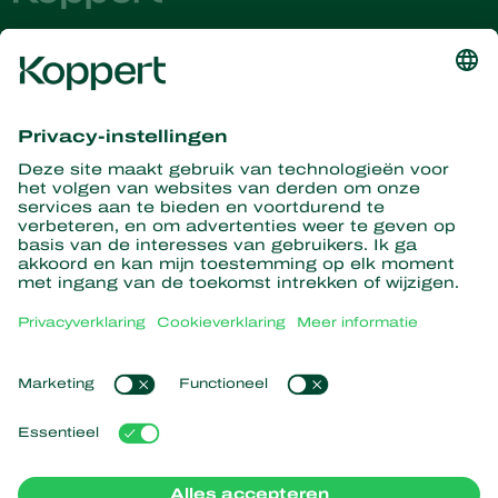
Ontvang het laatste nieuws en
informatie
Hier aanmelden
Partners with Nature
Roofmijten
Over Koppert
Roofinsecten
Sluipwespen
Over Koppert
Nuttige nematoden
Populaire links
Nieuws en informatie
Nuttige micro-organismen
Duurzaamheid
Gewasbescherming
Ervaringen van klanten
Werken bij Koppert
Bestuiving
Webshop
Contact
Koppert Global
Koppert One